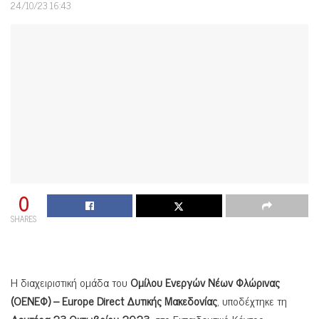
24/10/23 16:43
0
SHARES
Η διαχειριστική ομάδα του
Ομίλου Ενεργών Νέων Φλώρινας
(ΟΕΝΕΦ) –
Europe
Direct
Δυτικής Μακεδονίας
, υποδέχτηκε τη
Δευτέρα 23 Οκτωβρίου 2023
, στο Εκπαιδευτικό Κέντρο