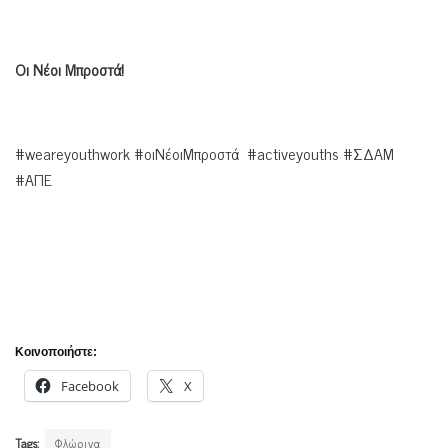
Οι Νέοι Μπροστά!
#weareyouthwork #οιΝέοιΜπροστά #activeyouths #ΣΔΑΜ
#ΑΠΕ
Κοινοποιήστε:
Facebook
X
Tags:
Φλώρινα