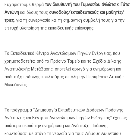
Ευχαριστούμε θερμά
τον διευθυντή του Γυμνασίου Φιλώτα κ. Γάτα
Αντώνη
και όλους τους
συνοδούς/εκπαιδευτικούς και μαθητές/
τριες
, για τη συνεργασία και τη σημαντική συμβολή τους για την
επιτυχή υλοποίηση της εκπαιδευτικής επίσκεψης.
Το Εκπαιδευτικό Κέντρο Ανανεώσιμων Πηγών Ενέργειας, που
χρηματοδοτείται από το Πράσινο Ταμείο και το Σχέδιο Δίκαιης
Αναπτυξιακής Μετάβασης, αποτελεί αρωγό για ενημέρωση και
ανάπτυξη πράσινης κουλτούρας σε όλη την Περιφέρεια Δυτικής
Μακεδονίας.
Το πρόγραμμα «Δημιουργία Εκπαιδευτικών Δράσεων Πράσινης
Ανάπτυξης και Κέντρου Ανανεώσιμων Πηγών Ενέργειας» έχει ως
απώτερο σκοπό την ενημέρωση και Ανάπτυξη Πράσινης
κουλτούρας, με στόχο τη νεολαία για τους Δήμους Αμυνταίου,