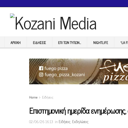
ΑΡΧΙΚΉ
ΕΙΔΉΣΕΙΣ
ΕΠI ΤΩΝ ΤΥΠΩΝ…
NIGHTLIFE
“LA 
Home
Ειδήσεις
Επιστημονική ημερίδα ενημέρωσης,
02/06/26 16:13
in
Ειδήσεις
,
Εκδηλώσεις