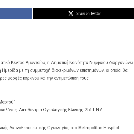
Share on Twitter
τικό Κέντρο Αμυνταίου, η Δημοτική Κοινότητα Νυμφαίου διοργανώνει 
 Ημερίδα με τη συμμετοχή διακεκριμένων επιστημόνων, οι οποίοι θα
ες μορφές καρκίνου και την αντιμετώπιση τους.
 Μαστού»
ολόγος, Διευθύντρια Ογκολογικής Κλινικής 251 Γ.Ν.Α.
ικής Ακτινοθεραπευτικής Ογκολογίας στο Metropolitan Hospital.