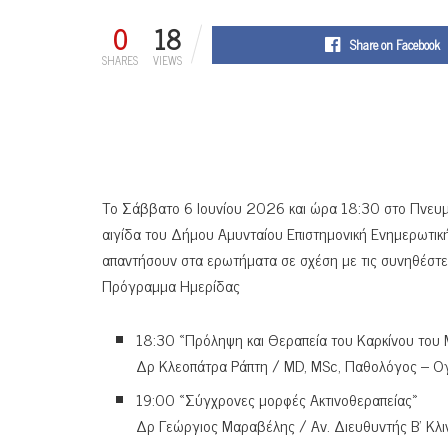
0
18
Share on Facebook
SHARES
VIEWS
Το Σάββατο 6 Ιουνίου 2026 και ώρα 18:30 στο Πνευμα
αιγίδα του Δήμου Αμυνταίου Επιστημονική Ενημερωτική
απαντήσουν στα ερωτήματα σε σχέση με τις συνηθέστερ
Πρόγραμμα Ημερίδας
18:30 «Πρόληψη και Θεραπεία του Καρκίνου του
Δρ Κλεοπάτρα Ράπτη / MD, MSc, Παθολόγος – Ογκ
19:00 «Σύγχρονες μορφές Ακτινοθεραπείας»
Δρ Γεώργιος Μαραβέλης / Αν. Διευθυντής Β’ Κλιν