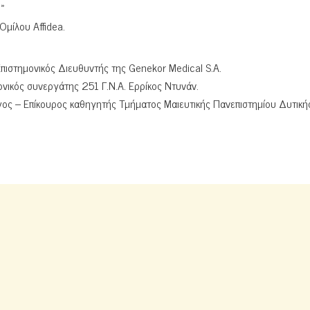
η»
Ομίλου Affidea.
πιστημονικός Διευθυντής της Genekor Medical S.A.
ικός συνεργάτης 251 Γ.Ν.Α. Ερρίκος Ντυνάν.
ος – Επίκουρος καθηγητής Τμήματος Μαιευτικής Πανεπιστημίου Δυτική