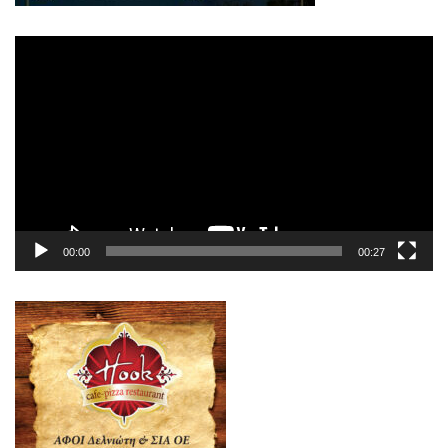
Πρόγραμμα
Αναπαραγωγής
Βίντεο
00:00
00:27