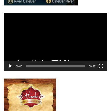
Πρόγραμμα
Αναπαραγωγής
Βίντεο
00:00
00:27