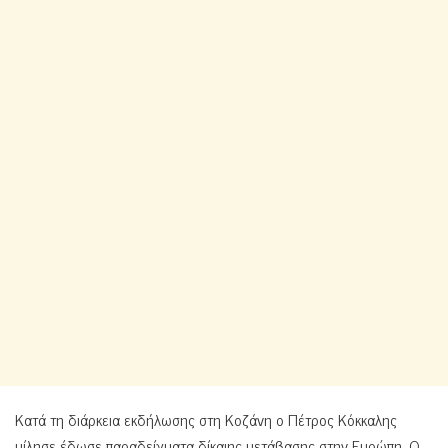
Κατά τη διάρκεια εκδήλωσης στη Κοζάνη ο Πέτρος Κόκκαλης
μίλησε έδωσε παραδείγματα δίκαιης μετάβασης στην Ευρώπη, Ο