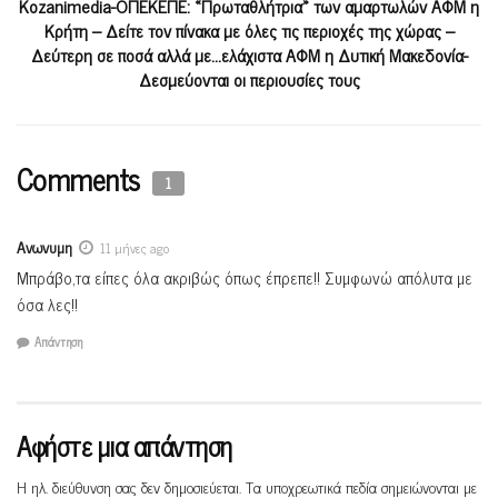
Κοzanimedia-ΟΠΕΚΕΠΕ: «Πρωταθλήτρια» των αμαρτωλών ΑΦΜ η
Κρήτη – Δείτε τον πίνακα με όλες τις περιοχές της χώρας –
Δεύτερη σε ποσά αλλά με…ελάχιστα ΑΦΜ η Δυτική Μακεδονία-
Δεσμεύονται οι περιουσίες τους
Comments
1
Ανωνυμη
11 μήνες ago
Μπράβο,τα είπες όλα ακριβώς όπως έπρεπε!! Συμφωνώ απόλυτα με
όσα λες!!
Απάντηση
Αφήστε μια απάντηση
Η ηλ. διεύθυνση σας δεν δημοσιεύεται.
Τα υποχρεωτικά πεδία σημειώνονται με