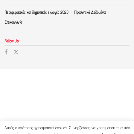
Περιφερειακές και δημοτικές εκλογές 2023
Προσωπικά Δεδομένα
Επικοινωνία
Follow Us
Αυτός ο ιστότοπος χρησιμοποιεί cookies. Συνεχίζοντας να χρησιμοποιείτε αυτόν
τον ιστότοπο, δίνετε τη συγκατάθεσή σας για χρήση cookies. Επισκεφθείτε την