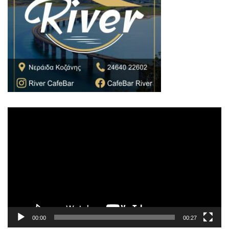
Πρόγραμμα
Αναπαραγωγής
Βίντεο
00:00
00:27