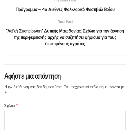
Πρόγραμμα – 4ο Διεθνές Φολκλορικό Φεστιβάλ Βοΐου
Next Post
“Λαϊκή Συσπείρωση” Δυτικής Μακεδονίας: Σχόλιο για την άρνηση
της περιφερειακής αρχής να συζητήσει ψήφισμα για τους
διωκομένους αγρότες
Αφήστε μια απάντηση
Η ηλ. διεύθυνση σας δεν δημοσιεύεται.
Τα υποχρεωτικά πεδία σημειώνονται με
*
Σχόλιο
*