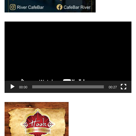
Πρόγραμμα
Αναπαραγωγής
Βίντεο
00:00
00:27