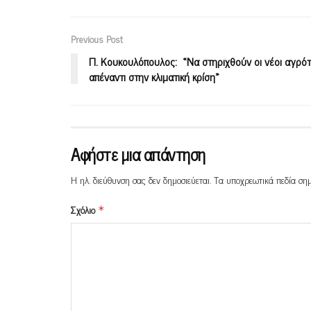
Previous Post
Π. Κουκουλόπουλος: «Να στηριχθούν οι νέοι αγρό
απέναντι στην κλιματική κρίση»
Αφήστε μια απάντηση
Η ηλ. διεύθυνση σας δεν δημοσιεύεται.
Τα υποχρεωτικά πεδία ση
Σχόλιο
*