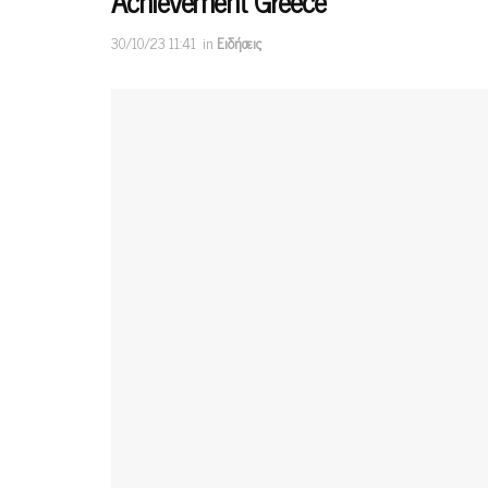
Achievement Greece
30/10/23 11:41
in
Ειδήσεις