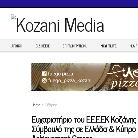
ΑΡΧΙΚΉ
ΕΙΔΉΣΕΙΣ
ΕΠI ΤΩΝ ΤΥΠΩΝ…
NIGHTLIFE
“LA 
Home
Ειδήσεις
Ευχαριστήριο του Ε.Ε.Ε.ΕΚ Κοζάνης
Σύμβουλό της σε Ελλάδα & Κύπρο Ν