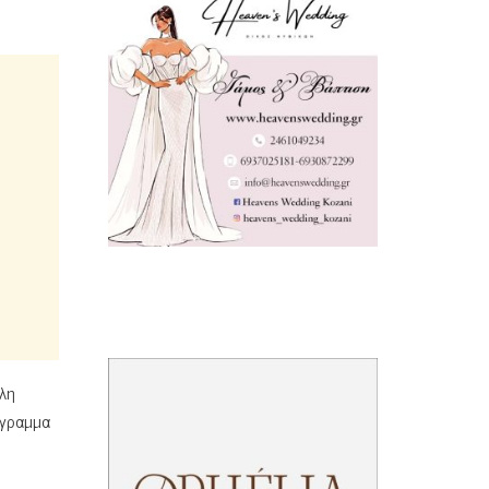
άλη
όγραμμα