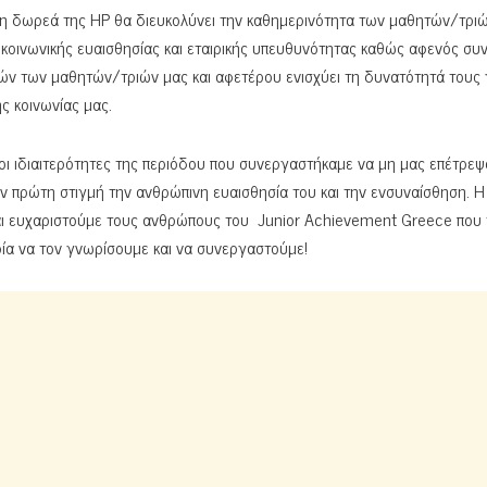
ς η δωρεά της HP θα διευκολύνει την καθημερινότητα των μαθητών/τρι
 κοινωνικής ευαισθησίας και εταιρικής υπευθυνότητας καθώς αφενός συ
ών των μαθητών/τριών μας και αφετέρου ενισχύει τη δυνατότητά τους 
ς κοινωνίας μας.
ί οι ιδιαιτερότητες της περιόδου που συνεργαστήκαμε να μη μας επέτρεψ
ην πρώτη στιγμή την ανθρώπινη ευαισθησία του και την ενσυναίσθηση. Η
και ευχαριστούμε τους ανθρώπους του Junior Achievement Greece που 
ρία να τον γνωρίσουμε και να συνεργαστούμε!