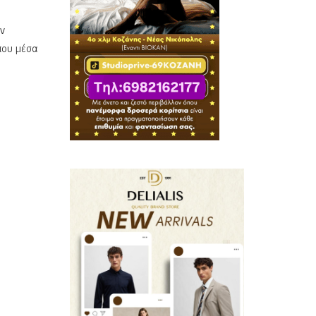
ον
που μέσα