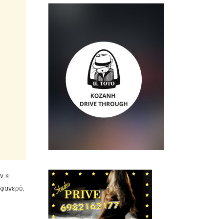
ν κι
 φανερό,