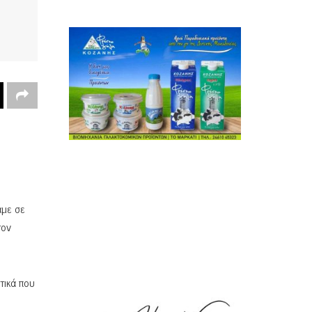
αμε σε
τον
τικά που