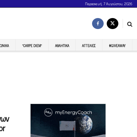
Παρασκευή, 7 Αυγούστου, 2026
ΩΝΙΚΆ
“CARPE DIEM”
ΑΘΛΗΤΙΚΆ
ΑΓΓΕΛΊΕΣ
#GIVEAWAY
νων
or