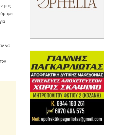
ών μας
νδράμει
για
αν να
τον