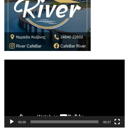
Πρόγραμμα
Αναπαραγωγής
Βίντεο
00:00
00:27