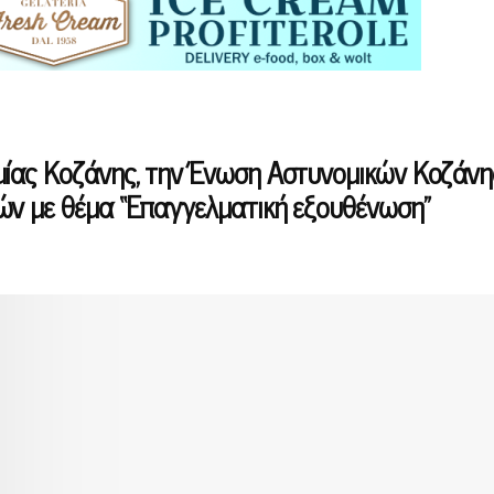
ίας Κοζάνης, την Ένωση Αστυνομικών Κοζάνης
ών με θέμα “Επαγγελματική εξουθένωση”