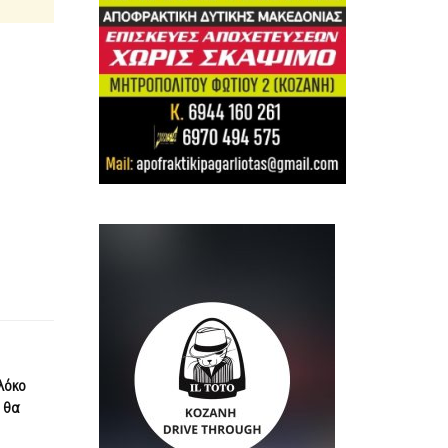
λόκο
 θα