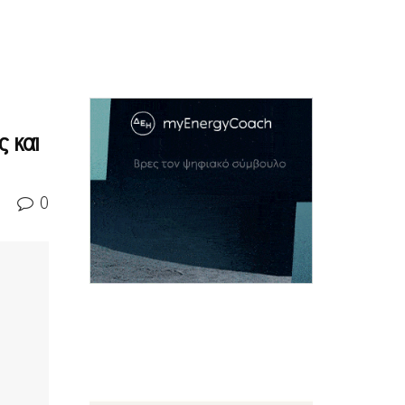
 και
0