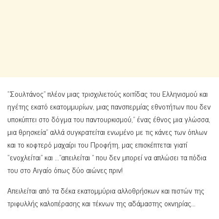
“Σουλτάνος” πλέον μιας τρισχιλιετούς κοιτίδας του Ελληνισμού και
ηγέτης εκατό εκατομμυρίων, μιας πανσπερμίας εθνοτήτων που δεν
υποκύπτει στο δόγμα του παντουρκισμού,” ένας έθνος μια γλώσσα,
μια θρησκεία” αλλά συγκρατείται ενωμένο με τις κάνες των όπλων
και το κοφτερό μαχαίρι του Προφήτη, μας επισκέπτεται γιατί
“ενοχλείται” και …”απειλείται ” που δεν μπορεί να απλώσει τα πόδια
του στο Αιγαίο όπως δύο αιώνες πριν!
Απειλείται από τα δέκα εκατομμύρια αλλοθρήσκων και πιστών της
τριφυλλής καλοπέρασης και τέκνων της αδάμαστης οκνηρίας…