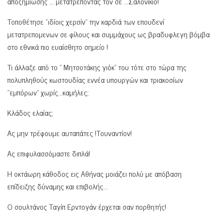
αποζημίωσης … μετατρέποντας τον σε …Σαλονικιό!
Τοποθέτησε “ιδίοις χερσίν” την καρδιά των επουδενί
μετατρεπομενων σε φίλους και συμμάχους ως βραδυφλεγη βόμβα
στο εθνικά πιο ευαίσθητο σημείο !
Τι άλλαξε από το ” Μητσοτάκης γιόκ” του τότε στο τώρα της
πολυπληθούς κωστουδίας εννέα υπουργών και τριακοσίων
“εμπόρων” χωρίς…καμήλες;
Κλάδος ελαίας;
Ας μην τρέφουμε αυταπάτες !Τουναντίον!
Ας επιφυλασσόμαστε διπλά!
Η οκτάωρη κάθοδος εις Αθήνας μοιάζει πολύ με απόβαση
επίδειξης δύναμης και επιβολής…
Ο σουλτάνος Ταγίπ Ερντογάν έρχεται σαν πορθητής!