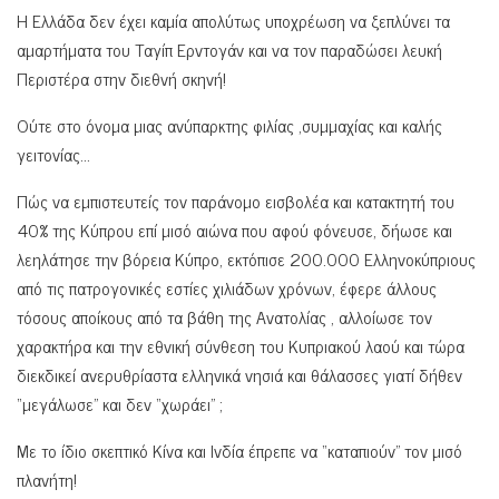
Η Ελλάδα δεν έχει καμία απολύτως υποχρέωση να ξεπλύνει τα
αμαρτήματα του Ταγίπ Ερντογάν και να τον παραδώσει λευκή
Περιστέρα στην διεθνή σκηνή!
Ούτε στο όνομα μιας ανύπαρκτης φιλίας ,συμμαχίας και καλής
γειτονίας…
Πώς να εμπιστευτείς τον παράνομο εισβολέα και κατακτητή του
40% της Κύπρου επί μισό αιώνα που αφού φόνευσε, δήωσε και
λεηλάτησε την βόρεια Κύπρο, εκτόπισε 200.000 Ελληνοκύπριους
από τις πατρογονικές εστίες χιλιάδων χρόνων, έφερε άλλους
τόσους αποίκους από τα βάθη της Ανατολίας , αλλοίωσε τον
χαρακτήρα και την εθνική σύνθεση του Κυπριακού λαού και τώρα
διεκδικεί ανερυθρίαστα ελληνικά νησιά και θάλασσες γιατί δήθεν
“μεγάλωσε” και δεν “χωράει” ;
Με το ίδιο σκεπτικό Κίνα και Ινδία έπρεπε να “καταπιούν” τον μισό
πλανήτη!