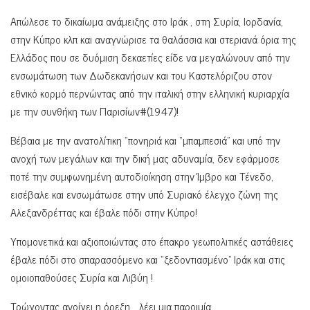
Απώλεσε το δικαίωμα ανάμειξης στο Ιράκ , στη Συρία, Ιορδανία,
στην Κύπρο κλπ και αναγνώρισε τα θαλάσσια και στεριανά όρια της
Ελλάδος που σε δυόμιση δεκαετίες είδε να μεγαλώνουν από την
ενσωμάτωση των Δωδεκανήσων και του Καστελόριζου στον
εθνικό κορμό περνώντας από την ιταλική στην ελληνική κυριαρχία
με την συνθήκη των Παρισίων#(1947)!
Βέβαια με την ανατολίτικη “πονηριά και “μπαμπεσιά” και υπό την
ανοχή των μεγάλων και την δική μας αδυναμία, δεν εφάρμοσε
ποτέ την συμφωνημένη αυτοδιοίκηση στην Ίμβρο και Τένεδο,
εισέβαλε και ενσωμάτωσε στην υπό Συριακό έλεγχο ζώνη της
Αλεξανδρέττας και έβαλε πόδι στην Κύπρο!
Υπομονετικά και αξιοποιώντας στο έπακρο γεωπολιτικές αστάθειες
έβαλε πόδι στο σπαρασσόμενο και “ξεδοντιασμένο” Ιράκ και στις
ομοιοπαθούσες Συρία και Λιβύη !
Τρώγοντας ανοίγει η όρεξη… λέει μια παροιμία.