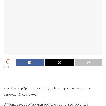
0
SHARES
Στις 7 Δεκεμβρίου, την προσεχή Πέμπτη,μας επισκέπτεται ο
γείτονας εξ Ανατολών!
Ο “θυμωμένος”, ο “αδικημένος” από τα… “στενά” όρια των