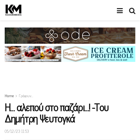
Home
Γράφουν…
Η… αλεπού στο παζάρι…! -Του
Δημήτρη Ψευτογκά
05/12/23 11:53