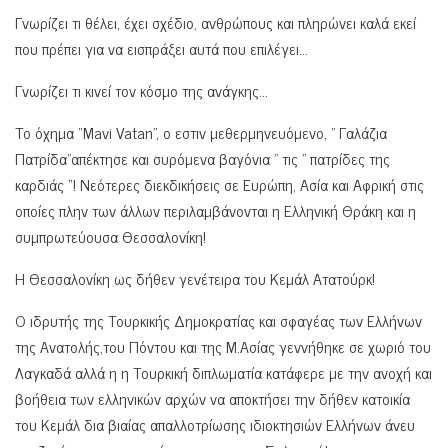
Γνωρίζει τι θέλει, έχει σχέδιο, ανθρώπους και πληρώνει καλά εκεί
που πρέπει για να εισπράξει αυτά που επιλέγει…
Γνωρίζει τι κινεί τον κόσμο της ανάγκης…
Το όχημα “Μavi Vatan”, ο εστιν μεθερμηνευόμενο, ” Γαλάζια
Πατρίδα”απέκτησε και συρόμενα βαγόνια ” τις ” πατρίδες της
καρδιάς “! Νεότερες διεκδικήσεις σε Ευρώπη, Ασία και Αφρική στις
οποίες πλην των άλλων περιλαμβάνονται η Ελληνική Θράκη και η
συμπρωτεύουσα Θεσσαλονίκη!
Η Θεσσαλονίκη ως δήθεν γενέτειρα του Κεμάλ Ατατούρκ!
Ο ιδρυτής της Τουρκικής Δημοκρατίας και σφαγέας των Ελλήνων
της Ανατολής,του Πόντου και της Μ.Ασίας γεννήθηκε σε χωριό του
Λαγκαδά αλλά η η Τουρκική διπλωματία κατάφερε με την ανοχή και
βοήθεια των ελληνικών αρχών να αποκτήσει την δήθεν κατοικία
του Κεμάλ δια βιαίας απαλλοτρίωσης ιδιοκτησιών Ελλήνων άνευ