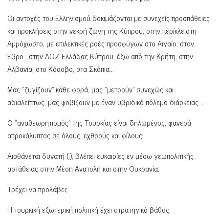
Οι αντοχές του Ελληνισμού δοκιμάζονται με συνεχείς προσπάθειες
και προκλήσεις στην νεκρή ζώνη της Κύπρου, στην περίκλειστη
Αμμόχωστο, με επιλεκτικές ροές προσφύγων στο Αιγαίο, στον
Έβρο , στην ΑΟΖ Ελλάδας Κύπρου, έξω από την Κρήτη, στην
Αλβανία, στο Κόσοβο, στα Σκόπια…
Μας “ζυγίζουν” κάθε φορά, μας “μετρούν” συνεχώς και
αδιαλείπτως, μας φοβίζουν με έναν υβριδικό πόλεμο διάρκειας …
Ο “αναθεωρητισμός” της Τουρκίας είναι δηλωμένος, φανερά
απροκάλυπτος σε όλους, εχθρούς και φίλους!
Αισθάνεται δυνατή (;), βλέπει ευκαιρίες εν μέσω γεωπολιτικής
αστάθειας στην Μέση Ανατολή και στην Ουκρανία;
Τρέχει να προλάβει;
Η τουρκική εξωτερική πολιτική έχει στρατηγικό βάθος.