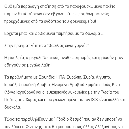
Ουδεμία παράλογη απαίτηση από το παραφουσκωμενο πακέτο
ιταμών διεκδικήσεων δεν έβγαλε ούτε τις οφθαλμοφανώς
προερχόμενες από τα ενδότερα του φρενοκομείου!
Έρχεται μπας και φοβισμένοι τσιμπήσουμε το δόλωμα …
Στην πραγματικότητα ο “βασιλιάς είναι γυμνός”!
Η βουλιμία, ο μεγαλοϊδεατικός αναθεωρητισμός και η βιασύνη τον
οδηγούν σε μεγάλα λάθη !
Τα προβλήματα με Σουηδία ,ΗΠΑ, Ευρώπη, Συρία, Αίγυπτο,
Ισραήλ, Σαουδική Αραβία, Ηνωμένα Αραβικά Εμιράτα , Ιράκ, Κίνα
(λόγω Ιαγούρων) και οι ευκαιριακές λυκοφιλίες με την Ρωσία του
Πούτιν, την Χαμάς και η συγκεκαλυμμένη με τον ΙSIS είναι πολλά και
δύσκολα….
Τώρα τα παραλληλίζουν με ” Γόρδιο δεσμό” που αν δεν μπορεί να
τον λύσει ο Φιντανης τότε θα μπορούσε ως άλλος Αλέξανδρος να