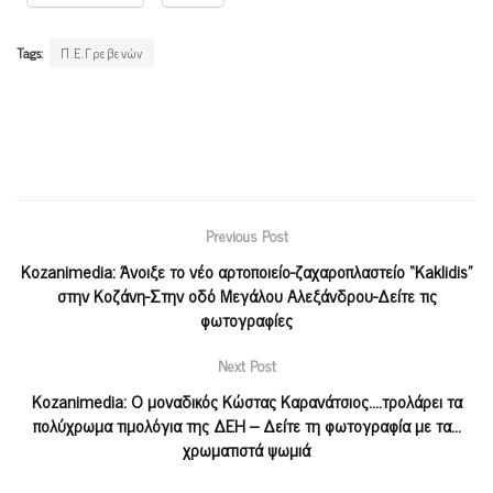
Tags:
Π.Ε.Γρεβενών
Previous Post
Kozanimedia: Άνοιξε το νέο αρτοποιείο-ζαχαροπλαστείο “Kaklidis”
στην Κοζάνη-Στην οδό Μεγάλου Αλεξάνδρου-Δείτε τις
φωτογραφίες
Next Post
Kozanimedia: Ο μοναδικός Κώστας Καρανάτσιος….τρολάρει τα
πολύχρωμα τιμολόγια της ΔΕΗ – Δείτε τη φωτογραφία με τα…
χρωματιστά ψωμιά