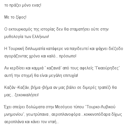
το πράξει μόνο ενας!
Με το ξίφος!
Ο εκτουρκισμός της ιστορίας δεν θα σταματήσει ούτε στην
μυθολογία των Ελλήνων!
Η Τουρκική διπλωματία κατάφερε να παγιδευτεί και ψάχνει διέξοδο
αγοράζοντας χρόνο και καλό… πρόσωπο!
Αν κερδίσει και καμμιά ” καζανιά” από τους αφελείς “Γκιαούρηδες”
αυτή την στιγμή θα είναι μεγάλη επιτυχία!
Καζάν -Καζάν, βήμα -βήμα αν μας βάλει σε διμερές τραπέζι θα
μας… ξεκοκκαλήσει!
Έχει σπείρει δολώματα στην Μεσόγειο τύπου “Τουρκο-Λυβικού
μνημονίου”, γεωτρύπανα , αεροπλανοφόρα …κοκκινοπόδαρα δίχως
αεροπλάνα και κάνει τον νταή…