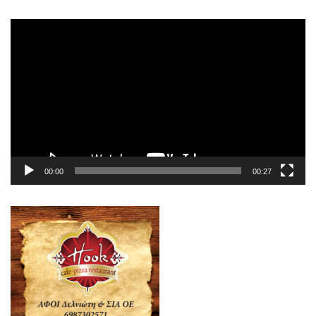
Πρόγραμμα
Αναπαραγωγής
Βίντεο
00:00
00:27