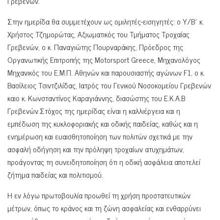
Γρεβενών.
Στην ημερίδα θα συμμετέχουν ως ομιλητές-εισηγητές: ο Υ/Β΄ κ.
Χρήστος Τζημορώτας, Αξιωματικός του Τμήματος Τροχαίας
Γρεβενών, ο κ. Παναγιώτης Πουρναράκης, Πρόεδρος της
Οργανωτικής Επιτροπής της Motorsport Greece, Μηχανολόγος
Μηχανικός του Ε.Μ.Π. Αθηνών και παρουσιαστής αγώνων F1, ο κ.
Βασίλειος Τσιντζιλίδας, Ιατρός του Γενικού Νοσοκομείου Γρεβενών
καιο κ. Κωνσταντίνος Καραγιάννης, διασώστης του Ε.Κ.Α.Β
Γρεβενών.Στόχος της ημερίδας είναι η καλλιέργεια και η
εμπέδωση της κυκλοφοριακής και οδικής παιδείας, καθώς και η
ενημέρωση και ευαισθητοποίηση των πολιτών σχετικά με την
ασφαλή οδήγηση και την πρόληψη τροχαίων ατυχημάτων,
προάγοντας τη συνειδητοποίηση ότι η οδική ασφάλεια αποτελεί
ζήτημα παιδείας και πολιτισμού.
Η εν λόγω πρωτοβουλία προωθεί τη χρήση προστατευτικών
μέτρων, όπως το κράνος και τη ζώνη ασφαλείας και ενθαρρύνει