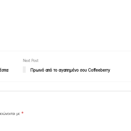
Next Post
ρέσπα
Πρωινό από το αγαπημένο σου Coffeeberry
μειώνονται με
*