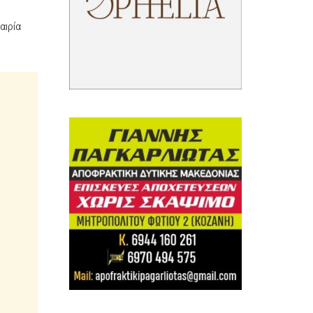
αιρία