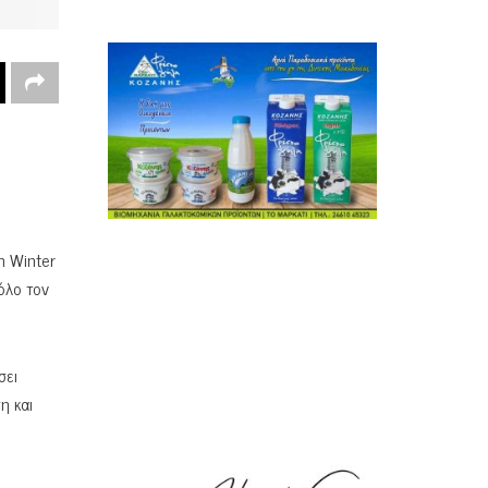
n Winter
όλο τον
σει
η και