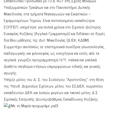
Εκπαιδευτικό Προσωπικό με Π/Δ 407 στη Σχολή Μονίμων
Υπαξιωματικών Τρικάλων και στο Πανεπιστήμιο Δυτικής
Μακεδονίας στα τμήματα Νηπιαγωγών και Εικαστικών –
Εφαρμοσμένων Τεχνών. Είναι πιστοποιημένη εκπαιδεύτρια
ΕΟΠΠΕΠ, υπηρέτησε για πολλά χρόνια στο Σχολείο Δεύτερης
Ευκαιρίας Κοζάνης (Αγγλικό Γραμματισμό) και διδάσκει σε δομές
δια Βίου μάθησης της Δυτ. Μακεδονίας (Δ.ΙΕΚ, ΚΔΒΜ).
Συμμετέχει ανελλιπώς σε επιστημονικά συνέδρια γλωσσολογίας,
παιδαγωγικής και φιλοσοφίας ως εισηγήτρια και εκτός από τα
αγγλικά, γνωρίζει προγραμματισμό Η/Υ, ιταλικά και γαλλικά.
Διαθέτει πληθώρα ετήσιων επιμορφώσεων ειδικής και γενικής
αγωγής.
Υπήρξε μέλος του Δ. Σ. του Συλλόγου «Αριστοτέλης» στη θέση
της Υπευθ. Δημοσίων Σχέσεων, μέλος του ΣΕΔΙΕΚ, σωματείου
εκπαιδευτών ΔΙΕΚ και λοιπών φορέων και τακτικό μέλος Δ.Σ.
Σχολικής Επιτροπής Δευτεροβάθμιας Εκπαίδευσης Κοζάνης.
Με τη Μαρία προχωράμε μαζί!