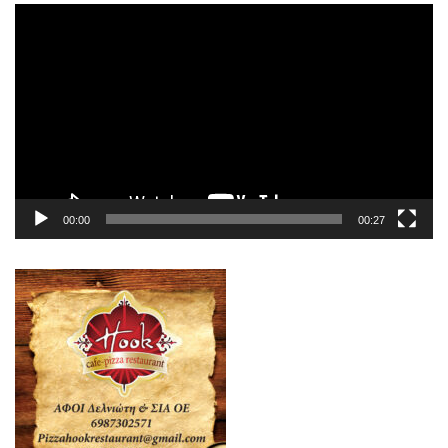
Πρόγραμμα
Αναπαραγωγής
Βίντεο
00:00
00:27