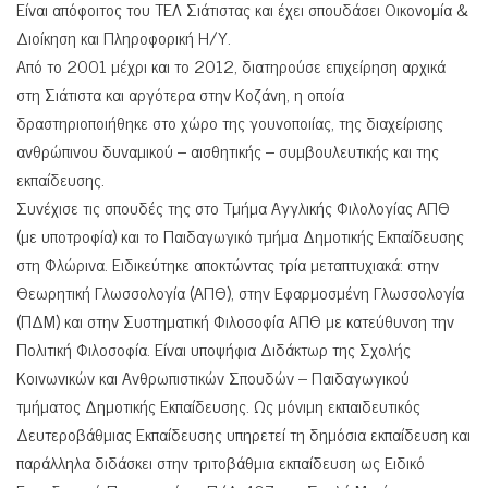
Είναι απόφοιτος του ΤΕΛ Σιάτιστας και έχει σπουδάσει Οικονομία &
Διοίκηση και Πληροφορική Η/Υ.
Από το 2001 μέχρι και το 2012, διατηρούσε επιχείρηση αρχικά
στη Σιάτιστα και αργότερα στην Κοζάνη, η οποία
δραστηριοποιήθηκε στο χώρο της γουνοποιίας, της διαχείρισης
ανθρώπινου δυναμικού – αισθητικής – συμβουλευτικής και της
εκπαίδευσης.
Συνέχισε τις σπουδές της στο Τμήμα Αγγλικής Φιλολογίας ΑΠΘ
(με υποτροφία) και το Παιδαγωγικό τμήμα Δημοτικής Εκπαίδευσης
στη Φλώρινα. Ειδικεύτηκε αποκτώντας τρία μεταπτυχιακά: στην
Θεωρητική Γλωσσολογία (ΑΠΘ), στην Εφαρμοσμένη Γλωσσολογία
(ΠΔΜ) και στην Συστηματική Φιλοσοφία ΑΠΘ με κατεύθυνση την
Πολιτική Φιλοσοφία. Είναι υποψήφια Διδάκτωρ της Σχολής
Κοινωνικών και Ανθρωπιστικών Σπουδών – Παιδαγωγικού
τμήματος Δημοτικής Εκπαίδευσης. Ως μόνιμη εκπαιδευτικός
Δευτεροβάθμιας Εκπαίδευσης υπηρετεί τη δημόσια εκπαίδευση και
παράλληλα διδάσκει στην τριτοβάθμια εκπαίδευση ως Ειδικό