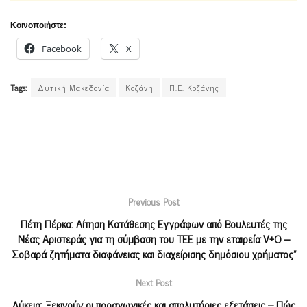
Κοινοποιήστε:
Facebook
X
Tags:
Δυτική Μακεδονία
Κοζάνη
Π.Ε. Κοζάνης
Previous Post
Πέτη Πέρκα: Αίτηση Κατάθεσης Εγγράφων από Βουλευτές της
Νέας Αριστεράς για τη σύμβαση του ΤΕΕ με την εταιρεία V+O –
Σοβαρά ζητήματα διαφάνειας και διαχείρισης δημόσιου χρήματος”
Next Post
Λύκεια: Ξεκινούν οι προαγωγικές και απολυτήριες εξετάσεις – Πώς