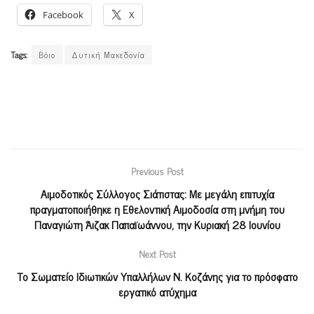
Facebook
X
Tags:
Βόιο
Δυτική Μακεδονία
Previous Post
Αιμοδοτικός Σύλλογος Σιάτιστας: Με μεγάλη επιτυχία
πραγματοποιήθηκε η Εθελοντική Αιμοδοσία στη μνήμη του
Παναγιώτη Άιζακ Παπαϊωάννου, την Κυριακή 28 Ιουνίου
Next Post
Το Σωματείο Ιδιωτικών Υπαλλήλων Ν. Κοζάνης για το πρόσφατο
εργατικό ατύχημα