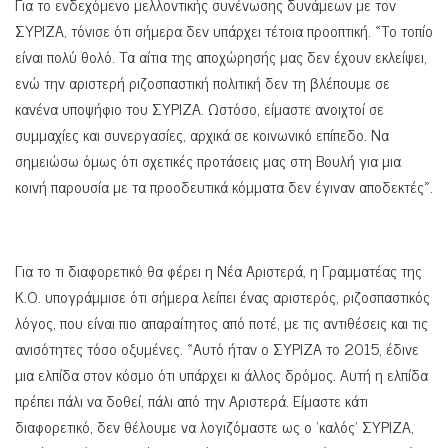
Για το ενδεχόμενο μελλοντικής συνένωσης δυνάμεων με τον
ΣΥΡΙΖΑ, τόνισε ότι σήμερα δεν υπάρχει τέτοια προοπτική. «Το τοπίο
είναι πολύ θολό. Τα αίτια της αποχώρησής μας δεν έχουν εκλείψει,
ενώ την αριστερή ριζοσπαστική πολιτική δεν τη βλέπουμε σε
κανένα υποψήφιο του ΣΥΡΙΖΑ. Ωστόσο, είμαστε ανοιχτοί σε
συμμαχίες και συνεργασίες, αρχικά σε κοινωνικό επίπεδο. Να
σημειώσω όμως ότι σχετικές προτάσεις μας στη Βουλή για μια
κοινή παρουσία με τα προοδευτικά κόμματα δεν έγιναν αποδεκτές».
Για το τι διαφορετικό θα φέρει η Νέα Αριστερά, η Γραμματέας της
Κ.Ο. υπογράμμισε ότι σήμερα λείπει ένας αριστερός, ριζοσπαστικός
λόγος, που είναι πιο απαραίτητος από ποτέ, με τις αντιθέσεις και τις
ανισότητες τόσο οξυμένες. «Αυτό ήταν ο ΣΥΡΙΖΑ το 2015, έδινε
μια ελπίδα στον κόσμο ότι υπάρχει κι άλλος δρόμος. Αυτή η ελπίδα
πρέπει πάλι να δοθεί, πάλι από την Αριστερά. Είμαστε κάτι
διαφορετικό, δεν θέλουμε να λογιζόμαστε ως ο ‘καλός’ ΣΥΡΙΖΑ,