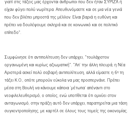
γιατί στις τάξεις μας έρχονται άνθρωποι που δεν ήταν ΣΥΡΙΖΑ ή
είχαν φύγει πολύ νωρίτερα. Απευθυνόμαστε και σε μια νέα γενιά
που δεν βλέπει μπροστά της μέλλον. Είναι βαριά η ευθύνη και
πρέπει να δουλέψουμε σκληρά και σε κοινωνικό και σε πολιτικό
επίπεδο».
Συμφώνησε ότι αντιπολίτευση δεν υπάρχει, «τουλάχιστον
οργανωμένη και κυρίως αξιωματική». «Απ’ την άλλη πλευρά, η Νέα
Αριστερά ασκεί πολύ σοβαρή αντιπολίτευση, αλλά είμαστε η 6
τη
η
τάξει Κ.Ο., οπότε μπορούν εύκολα να μας προσπερνάνε. Πρέπει
μέσα στη Βουλή να κάνουμε κάποια ‘μέτωπα’ απέναντι στο
νεοφιλελευθερισμό, ο οποίος, ενώ υποτίθεται ότι ομνύει στον
ανταγωνισμό, στην πράξη αυτό δεν υπάρχει, παρατηρείται μια τάση
συγκεντροποίησης, με καρτέλ σε όλους τους τομείς της οικονομίας.