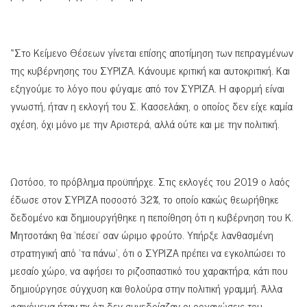
«Στο Κείμενο Θέσεων γίνεται επίσης αποτίμηση των πεπραγμένων
της κυβέρνησης του ΣΥΡΙΖΑ. Κάνουμε κριτική και αυτοκριτική. Και
εξηγούμε το λόγο που φύγαμε από τον ΣΥΡΙΖΑ. Η αφορμή είναι
γνωστή, ήταν η εκλογή του Σ. Κασσελάκη, ο οποίος δεν είχε καμία
σχέση, όχι μόνο με την Αριστερά, αλλά ούτε και με την πολιτική.
Ωστόσο, το πρόβλημα προϋπήρχε. Στις εκλογές του 2019 ο λαός
έδωσε στον ΣΥΡΙΖΑ ποσοστό 32%, το οποίο κακώς θεωρήθηκε
δεδομένο και δημιουργήθηκε η πεποίθηση ότι η κυβέρνηση του Κ.
Μητσοτάκη θα ‘πέσει’ σαν ώριμο φρούτο. Υπήρξε λανθασμένη
στρατηγική από ‘τα πάνω’, ότι ο ΣΥΡΙΖΑ πρέπει να εγκολπώσει το
μεσαίο χώρο, να αφήσει το ριζοσπαστικό του χαρακτήρα, κάτι που
δημιούργησε σύγχυση και θολούρα στην πολιτική γραμμή. Άλλα
φαινόμενα ήταν πχ ότι δεν συνεδρίαζαν οι οργανώσεις του