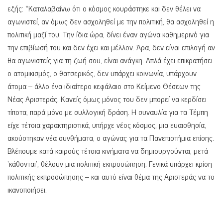
εξής: «Καταλαβαίνω ότι ο κόσμος κουράστηκε και δεν θέλει να
αγωνιστεί, αν όμως δεν ασχοληθεί με την πολιτική, θα ασχοληθεί η
πολιτική μαζί του. Την ίδια ώρα, δίνει έναν αγώνα καθημερινό για
την επιβίωσή του και δεν έχει και μέλλον. Άρα, δεν είναι επιλογή αν
θα αγωνιστείς για τη ζωή σου, είναι ανάγκη. Απλά έχει επικρατήσει
ο ατομικισμός, ο θατσερικός, δεν υπάρχει κοινωνία, υπάρχουν
άτομα – άλλο ένα ιδιαίτερο κεφάλαιο στο Κείμενο Θέσεων της
Νέας Αριστεράς. Κανείς όμως μόνος του δεν μπορεί να κερδίσει
τίποτα, παρά μόνο με συλλογική δράση. Η συναυλία για τα Τέμπη
είχε τέτοια χαρακτηριστικά, υπήρχε νέος κόσμος, μια ευαισθησία,
ακούστηκαν νέα συνθήματα, ο αγώνας για τα Πανεπιστήμια επίσης.
Βλέπουμε κατά καιρούς τέτοια κινήματα να δημιουργούνται, μετά
‘κάθονται’, θέλουν μια πολιτική εκπροσώπηση. Γενικά υπάρχει κρίση
πολιτικής εκπροσώπησης – και αυτό είναι θέμα της Αριστεράς να το
ικανοποιήσει.