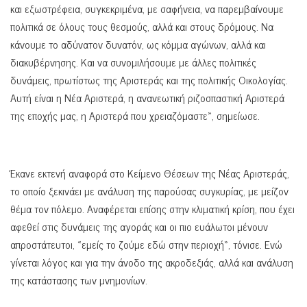
και εξωστρέφεια, συγκεκριμένα, με σαφήνεια, να παρεμβαίνουμε
πολιτικά σε όλους τους θεσμούς, αλλά και στους δρόμους. Να
κάνουμε το αδύνατον δυνατόν, ως κόμμα αγώνων, αλλά και
διακυβέρνησης. Και να συνομιλήσουμε με άλλες πολιτικές
δυνάμεις, πρωτίστως της Αριστεράς και της πολιτικής Οικολογίας.
Αυτή είναι η Νέα Αριστερά, η ανανεωτική ριζοσπαστική Αριστερά
της εποχής μας, η Αριστερά που χρειαζόμαστε», σημείωσε.
Έκανε εκτενή αναφορά στο Κείμενο Θέσεων της Νέας Αριστεράς,
το οποίο ξεκινάει με ανάλυση της παρούσας συγκυρίας, με μείζον
θέμα τον πόλεμο. Αναφέρεται επίσης στην κλιματική κρίση, που έχει
αφεθεί στις δυνάμεις της αγοράς και οι πιο ευάλωτοι μένουν
απροστάτευτοι, «εμείς το ζούμε εδώ στην περιοχή», τόνισε. Ενώ
γίνεται λόγος και για την άνοδο της ακροδεξιάς, αλλά και ανάλυση
της κατάστασης των μνημονίων.