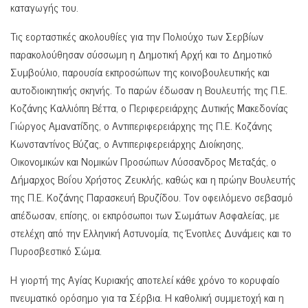
καταγωγής του.
Τις εορταστικές ακολουθίες για την Πολιούχο των Σερβίων
παρακολούθησαν σύσσωμη η Δημοτική Αρχή και το Δημοτικό
Συμβούλιο, παρουσία εκπροσώπων της κοινοβουλευτικής και
αυτοδιοικητικής σκηνής. Το παρών έδωσαν η Βουλευτής της Π.Ε.
Κοζάνης Καλλιόπη Βέττα, ο Περιφερειάρχης Δυτικής Μακεδονίας
Γιώργος Αμανατίδης, ο Αντιπεριφερειάρχης της Π.Ε. Κοζάνης
Κωνσταντίνος Βύζας, ο Αντιπεριφερειάρχης Διοίκησης,
Οικονομικών και Νομικών Προσώπων Λύσσανδρος Μεταξάς, ο
Δήμαρχος Βοΐου Χρήστος Ζευκλής, καθώς και η πρώην Βουλευτής
της Π.Ε. Κοζάνης Παρασκευή Βρυζίδου. Τον οφειλόμενο σεβασμό
απέδωσαν, επίσης, οι εκπρόσωποι των Σωμάτων Ασφαλείας, με
στελέχη από την Ελληνική Αστυνομία, τις Ένοπλες Δυνάμεις και το
Πυροσβεστικό Σώμα.
Η γιορτή της Αγίας Κυριακής αποτελεί κάθε χρόνο το κορυφαίο
πνευματικό ορόσημο για τα Σέρβια. Η καθολική συμμετοχή και η