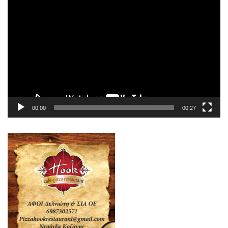
Πρόγραμμα
Αναπαραγωγής
Βίντεο
00:00
00:27