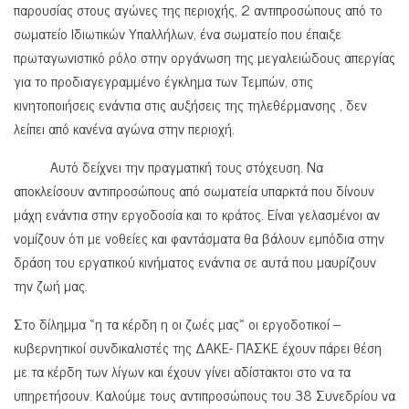
παρουσίας στους αγώνες της περιοχής, 2 αντιπροσώπους από το
σωματείο Ιδιωτικών Υπαλλήλων, ένα σωματείο που έπαιξε
πρωταγωνιστικό ρόλο στην οργάνωση της μεγαλειώδους απεργίας
για το προδιαγεγραμμένο έγκλημα των Τεμπών, στις
κινητοποιήσεις ενάντια στις αυξήσεις της τηλεθέρμανσης , δεν
λείπει από κανένα αγώνα στην περιοχή.
Αυτό δείχνει την πραγματική τους στόχευση. Να
αποκλείσουν αντιπροσώπους από σωματεία υπαρκτά που δίνουν
μάχη ενάντια στην εργοδοσία και το κράτος. Είναι γελασμένοι αν
νομίζουν ότι με νοθείες και φαντάσματα θα βάλουν εμπόδια στην
δράση του εργατικού κινήματος ενάντια σε αυτά που μαυρίζουν
την ζωή μας.
Στο δίλημμα «η τα κέρδη η οι ζωές μας» οι εργοδοτικοί –
κυβερνητικοί συνδικαλιστές της ΔΑΚΕ- ΠΑΣΚΕ έχουν πάρει θέση
με τα κέρδη των λίγων και έχουν γίνει αδίστακτοι στο να τα
υπηρετήσουν. Καλούμε τους αντιπροσώπους του 38 Συνεδρίου να