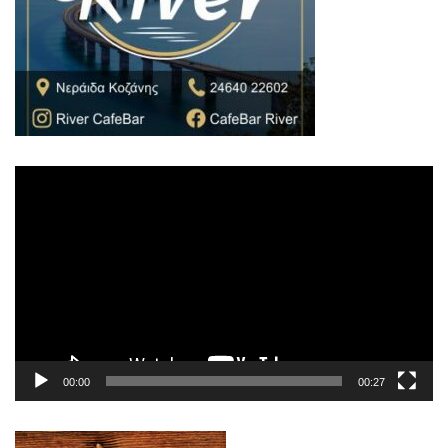
Πρόγραμμα
Αναπαραγωγής
Βίντεο
00:00
00:27