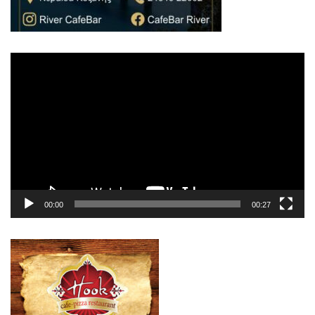
Πρόγραμμα
Αναπαραγωγής
Βίντεο
00:00
00:27