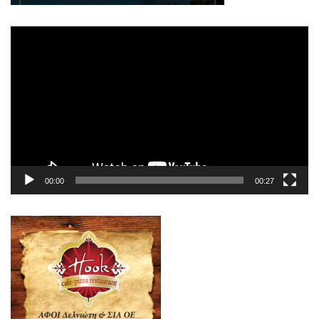
Πρόγραμμα
Αναπαραγωγής
Βίντεο
00:00
00:27