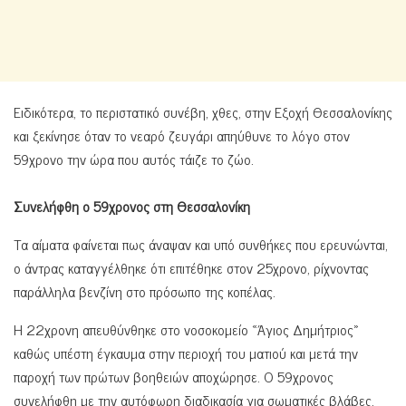
Ειδικότερα, το περιστατικό συνέβη, χθες, στην Εξοχή Θεσσαλονίκης
και ξεκίνησε όταν το νεαρό ζευγάρι απηύθυνε το λόγο στον
59χρονο την ώρα που αυτός τάιζε το ζώο.
Συνελήφθη ο 59χρονος στη Θεσσαλονίκη
Τα αίματα φαίνεται πως άναψαν και υπό συνθήκες που ερευνώνται,
ο άντρας καταγγέλθηκε ότι επιτέθηκε στον 25χρονο, ρίχνοντας
παράλληλα βενζίνη στο πρόσωπο της κοπέλας.
Η 22χρονη απευθύνθηκε στο νοσοκομείο «Άγιος Δημήτριος»
καθώς υπέστη έγκαυμα στην περιοχή του ματιού και μετά την
παροχή των πρώτων βοηθειών αποχώρησε. Ο 59χρονος
συνελήφθη με την αυτόφωρη διαδικασία για σωματικές βλάβες.