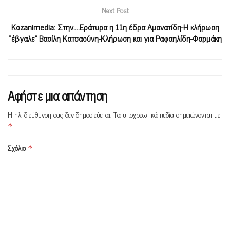
Next Post
Kozanimedia: Στην….Εράτυρα η 11η έδρα Αμανατίδη-Η κλήρωση
“έβγαλε” Βασίλη Κατσαούνη-Κλήρωση και για Ραφαηλίδη-Φαρμάκη
Αφήστε μια απάντηση
Η ηλ. διεύθυνση σας δεν δημοσιεύεται.
Τα υποχρεωτικά πεδία σημειώνονται με
*
Σχόλιο
*