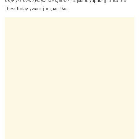
στην γειτονιά έχουμε σοκαριστεί
», δήλωσε χαρακτηριστικά στο
ThessToday γνωστή της κοπέλας.