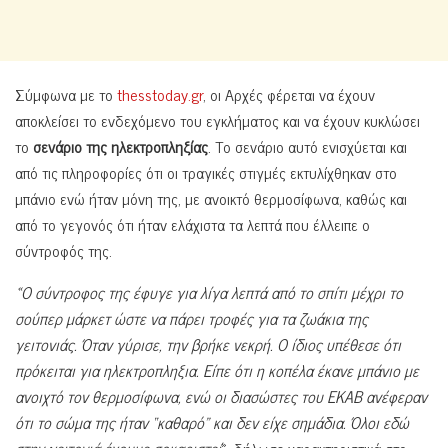
Σύμφωνα με το
thesstoday.gr
, οι Αρχές φέρεται να έχουν
αποκλείσει το ενδεχόμενο του εγκλήματος και να έχουν κυκλώσει
το
σενάριο της ηλεκτροπληξίας
. Το σενάριο αυτό ενισχύεται και
από τις πληροφορίες ότι οι τραγικές στιγμές εκτυλίχθηκαν στο
μπάνιο ενώ ήταν μόνη της, με ανοικτό θερμοσίφωνα, καθώς και
από το γεγονός ότι ήταν ελάχιστα τα λεπτά που έλλειπε ο
σύντροφός της.
«Ο σύντροφος της έφυγε για λίγα λεπτά από το σπίτι μέχρι το
σούπερ μάρκετ ώστε να πάρει τροφές για τα ζωάκια της
γειτονιάς. Όταν γύρισε, την βρήκε νεκρή. Ο ίδιος υπέθεσε ότι
πρόκειται για ηλεκτροπληξια. Είπε ότι η κοπέλα έκανε μπάνιο με
ανοιχτό τον θερμοσίφωνα, ενώ οι διασώστες του ΕΚΑΒ ανέφεραν
ότι το σώμα της ήταν “καθαρό” και δεν είχε σημάδια. Όλοι εδώ