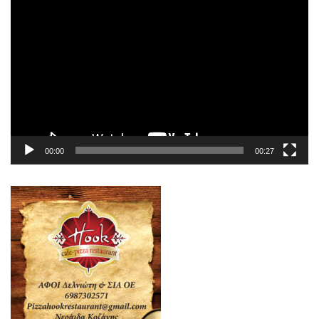
Πρόγραμμα
Αναπαραγωγής
Βίντεο
00:00
00:27