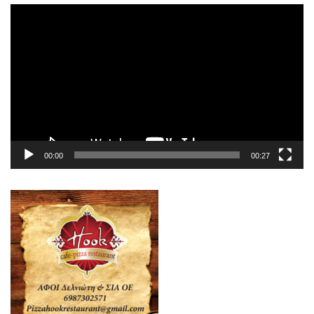
Πρόγραμμα
Αναπαραγωγής
Βίντεο
00:00
00:27