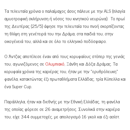
Τα τελευταία χρόνια ο παλαίμαχος άσος πάλευε με την ALS (πλαγία
αμυοτροφική σκλήρυνση ή νόσος του κινητικού νευρώνα). Το πρωί
της Δευτέρας (25/5) άφησε την τελευταία του πνοή σκορπίζοντας
τη θλίψη στη γενέτειρά του την Δράμα, στα παιδιά του, στην
οικογένειά του, αλλά και σε όλο το ελληνικό ποδόσφαιρο.
Ο Άντζας αποτέλεσε έναν από τους κορυφαίους στόπερ της γενιάς
του, αγωνιζόμενος σε
Ολυμπιακό
, Ξάνθη και Δόξα Δράμας. Τα
κορυφαία χρόνια της καριέρας του, ήταν με την «ερυθρόλευκη»
φανέλα, κατακτώντας έξι πρωταθλήματα Ελλάδας, τρία Κύπελλα και
ένα Super Cup.
Παράλληλα, ήταν και διεθνής με την Εθνική Ελλάδας, τη φανέλα
της οποίας φόρεσε σε 26 αναμετρήσεις. Συνολικά στην καριέρα
του, είχε 344 συμμετοχές, με απολογισμό 16 γκολ και έξι ασίστ.