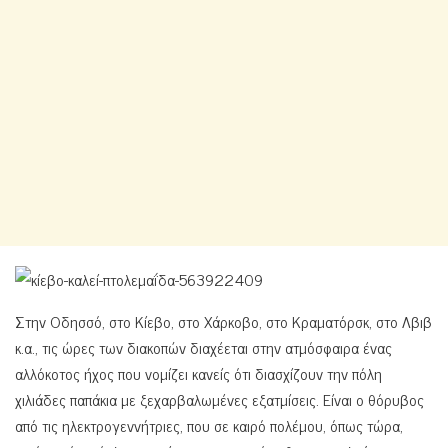
Στην Οδησσό, στο Κίεβο, στο Χάρκοβο, στο Κραματόρσκ, στο Λβιβ
κ.α., τις ώρες των διακοπών διαχέεται στην ατμόσφαιρα ένας
αλλόκοτος ήχος που νομίζει κανείς ότι διασχίζουν την πόλη
χιλιάδες παπάκια με ξεχαρβαλωμένες εξατμίσεις. Είναι ο θόρυβος
από τις ηλεκτρογεννήτριες, που σε καιρό πολέμου, όπως τώρα,