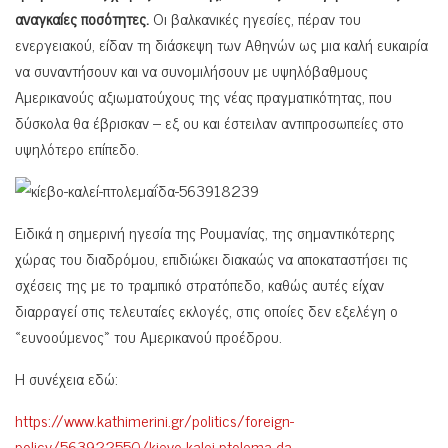
αναγκαίες ποσότητες.
Οι βαλκανικές ηγεσίες, πέραν του
ενεργειακού, είδαν τη διάσκεψη των Αθηνών ως μια καλή ευκαιρία
να συναντήσουν και να συνομιλήσουν με υψηλόβαθμους
Αμερικανούς αξιωματούχους της νέας πραγματικότητας, που
δύσκολα θα έβρισκαν – εξ ου και έστειλαν αντιπροσωπείες στο
υψηλότερο επίπεδο.
Ειδικά η σημερινή ηγεσία της Ρουμανίας, της σημαντικότερης
χώρας του διαδρόμου, επιδιώκει διακαώς να αποκαταστήσει τις
σχέσεις της με το τραμπικό στρατόπεδο, καθώς αυτές είχαν
διαρραγεί στις τελευταίες εκλογές, στις οποίες δεν εξελέγη ο
«ευνοούμενος» του Αμερικανού προέδρου.
Η συνέχεια εδώ:
https://www.kathimerini.gr/politics/foreign-
policy/563922550/kievo-kalei-ptolema-da