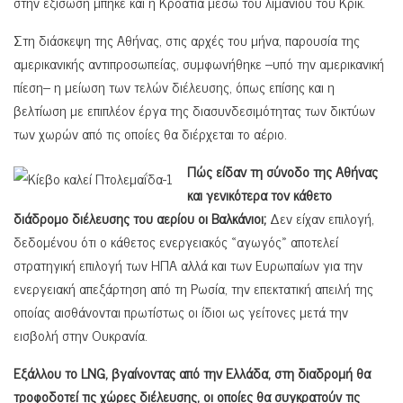
στην εξίσωση μπήκε και η Κροατία μέσω του λιμανιού του Κρικ.
Στη διάσκεψη της Αθήνας, στις αρχές του μήνα, παρουσία της
αμερικανικής αντιπροσωπείας, συμφωνήθηκε –υπό την αμερικανική
πίεση– η μείωση των τελών διέλευσης, όπως επίσης και η
βελτίωση με επιπλέον έργα της διασυνδεσιμότητας των δικτύων
των χωρών από τις οποίες θα διέρχεται το αέριο.
Πώς είδαν τη σύνοδο της Αθήνας
και γενικότερα τον κάθετο
διάδρομο διέλευσης του αερίου οι Βαλκάνιοι;
Δεν είχαν επιλογή,
δεδομένου ότι ο κάθετος ενεργειακός «αγωγός» αποτελεί
στρατηγική επιλογή των ΗΠΑ αλλά και των Ευρωπαίων για την
ενεργειακή απεξάρτηση από τη Ρωσία, την επεκτατική απειλή της
οποίας αισθάνονται πρωτίστως οι ίδιοι ως γείτονες μετά την
εισβολή στην Ουκρανία.
Εξάλλου το LNG, βγαίνοντας από την Ελλάδα, στη διαδρομή θα
τροφοδοτεί τις χώρες διέλευσης, οι οποίες θα συγκρατούν τις