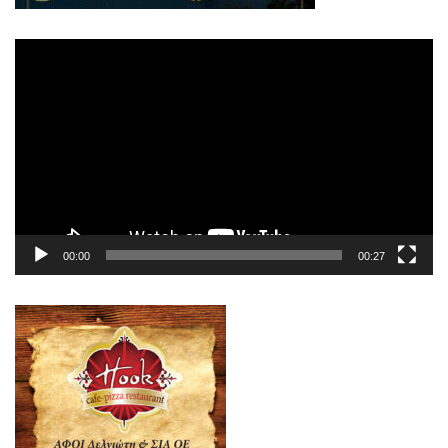
Πρόγραμμα
Αναπαραγωγής
Βίντεο
00:00
00:27