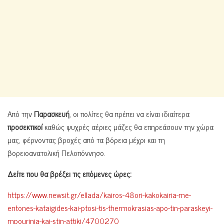
Από την
Παρασκευή
, οι πολίτες θα πρέπει να είναι ιδιαίτερα
προσεκτικοί
καθώς ψυχρές αέριες μάζες θα επηρεάσουν την χώρα
μας, φέρνοντας βροχές από τα βόρεια μέχρι και τη
βορειοανατολική Πελοπόννησο.
Δείτε που θα βρέξει τις επόμενες ώρες:
https://www.newsit.gr/ellada/kairos-48ori-kakokairia-me-
entones-kataigides-kai-ptosi-tis-thermokrasias-apo-tin-paraskeyi-
mpourinia-kai-stin-attiki/4700270