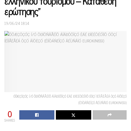
ελληνικού τουρισμού – Κατάθεση
ερώτησης”
19/06/24 18:14
ÓÕÆÇÔÇÓÇ Í/Ó ÕÐÏÕÑÃÅÉÏÕ ÁÍÁÐÔÕÎÇÓ ÊÁÉ ÐÏËÉÔÉÓÌÏÕ ÓÔÇÍ ÏËÏÌÅËÅÉÁ ÔÇÓ ÂÏÕËÇÓ
(ÊÏÍÔÁÑÉÍÇÓ ÃÉÙÑÃÏÓ EUROKINISSI)
0
SHARES