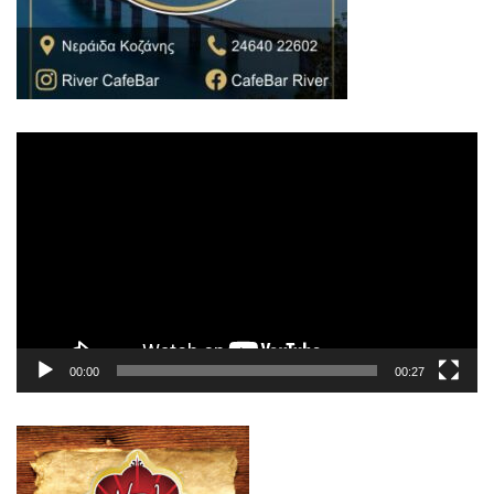
Πρόγραμμα
Αναπαραγωγής
Βίντεο
00:00
00:27