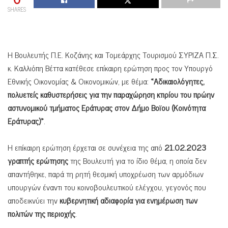
SHARES
Η Βουλευτής Π.Ε. Κοζάνης και Τομεάρχης Τουρισμού ΣΥΡΙΖΑ Π.Σ.
κ. Καλλιόπη Βέττα κατέθεσε επίκαιρη ερώτηση προς τον Υπουργό
Εθνικής Οικονομίας & Οικονομικών, με θέμα:
«
Αδικαιολόγητες,
πολυετείς καθυστερήσεις για την παραχώρηση κτιρίου του πρώην
αστυνομικού τμήματος Εράτυρας στον Δήμο Βοϊου (Κοινότητα
Εράτυρας)»
.
Η επίκαιρη ερώτηση έρχεται σε συνέχεια της από
21.02.2023
γραπτής ερώτησης
της Βουλευτή για το ίδιο θέμα, η οποία δεν
απαντήθηκε, παρά τη ρητή θεσμική υποχρέωση των αρμόδιων
υπουργών έναντι του κοινοβουλευτικού ελέγχου, γεγονός που
αποδεικνύει την
κυβερνητική αδιαφορία για ενημέρωση των
πολιτών της περιοχής
.