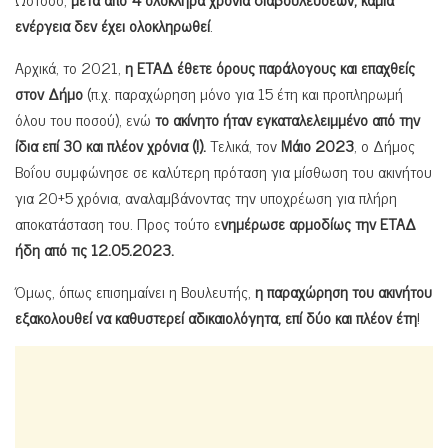
ενέργεια δεν έχει ολοκληρωθεί
.
Αρχικά, το 2021,
η ΕΤΑΔ έθετε όρους παράλογους και επαχθείς
στον Δήμο
(π.χ. παραχώρηση μόνο για 15 έτη και προπληρωμή
όλου του ποσού), ενώ
το ακίνητο ήταν εγκαταλελειμμένο από την
ίδια επί 30 και πλέον χρόνια (!).
Τελικά, τον
Μάιο 2023
, ο Δήμος
Βοΐου συμφώνησε σε καλύτερη πρόταση για μίσθωση του ακινήτου
για 20+5 χρόνια, αναλαμβάνοντας την υποχρέωση για πλήρη
αποκατάσταση του. Προς τούτο ε
νημέρωσε αρμοδίως την ΕΤΑΔ
ήδη από τις
12.05.2023.
Όμως, όπως επισημαίνει η Βουλευτής,
η παραχώρηση του ακινήτου
εξακολουθεί να καθυστερεί αδικαιολόγητα, επί δύο και πλέον έτη
!