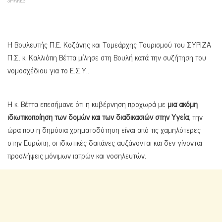
Η Βουλευτής Π.Ε. Κοζάνης και Τομεάρχης Τουρισμού του ΣΥΡΙΖΑ
Π.Σ. κ. Καλλιόπη Βέττα μίλησε στη Βουλή κατά την συζήτηση του
νομοσχέδιου για το Ε.Σ.Υ..
Η κ. Βέττα επεσήμανε ότι η κυβέρνηση προχωρά με
μια ακόμη
ιδιωτικοποίηση των δομών και των διαδικασιών στην Υγεία
, την
ώρα που η δημόσια χρηματοδότηση είναι από τις χαμηλότερες
στην Ευρώπη, οι ιδιωτικές δαπάνες αυξάνονται και δεν γίνονται
προσλήψεις μόνιμων ιατρών και νοσηλευτών.