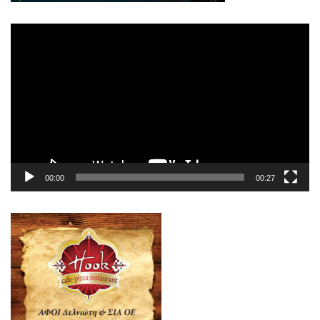
Πρόγραμμα
Αναπαραγωγής
Βίντεο
00:00
00:27