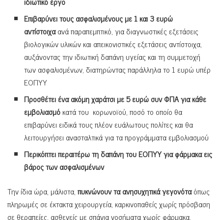
ιδιωτικό έργο
Επιβαρύνει τους ασφαλισμένους με 1 και 3 ευρώ
αντίστοιχα
ανά παραπεμπτικό, για διαγνωστικές εξετάσεις
βιολογικών υλικών και απεικονιστικές εξετάσεις αντίστοιχα,
αυξάνοντας την ιδιωτική δαπάνη υγείας και τη συμμετοχή
των ασφαλισμένων, διατηρώντας παράλληλα το 1 ευρώ υπέρ
ΕΟΠΥΥ
Προσθέτει ένα ακόμη χαράτσι με 5 ευρώ συν ΦΠΑ για κάθε
εμβολιασμό
κατά του κορωνοϊού, ποσό το οποίο θα
επιβαρύνει ειδικά τους πλέον ευάλωτους πολίτες και θα
λειτουργήσει ανασταλτικά για τα προγράμματα εμβολιασμού
Περικόπτει περαιτέρω τη δαπάνη του ΕΟΠΥΥ για φάρμακα εις
βάρος των ασφαλισμένων
Την ίδια ώρα, μάλιστα,
πυκνώνουν τα ανησυχητικά γεγονότα
όπως
πληρωμές σε έκτακτα χειρουργεία, καρκινοπαθείς χωρίς πρόσβαση
σε θεραπείες, ασθενείς με σπάνια νοσήματα χωρίς φάρμακα,