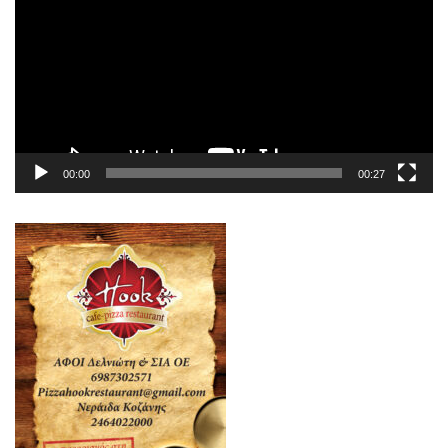
Βίντεο
00:00
00:27