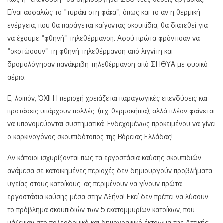
Είναι ασφαλώς το «τυράκι στη φάκα», όπως και το αν η θερμική
ενέργεια, που θα παράγεται καίγοντας σκουπίδια, θα διατεθεί για
να έχουμε «φθηνή» τηλεθέρμανση. Αφού πρώτα φρόντισαν να
«σκοτώσουν» τη φθηνή τηλεθέρμανση από λιγνίτη και
δρομολόγησαν πανάκριβη τηλεθέρμανση από ΣΗΘΥΑ με φυσικό
αέριο.
Ε, λοιπόν, ΌΧΙ! Η περιοχή χρειάζεται παραγωγικές επενδύσεις και
προτάσεις υπάρχουν πολλές, (π.χ. θερμοκήπια), αλλά πλέον φαίνεται
να υπονομεύονται συστηματικά. Ενδεχομένως προκειμένου να γίνει
ο καρκινογόνος σκουπιδότοπος της Βόρειας Ελλάδας!
Αν κάποιοι ισχυρίζονται πως τα εργοστάσια καύσης σκουπιδιών
ανάμεσα σε κατοικημένες περιοχές δεν δημιουργούν προβλήματα
υγείας στους κατοίκους, ας περιμένουν να γίνουν πρώτα
εργοστάσια καύσης μέσα στην Αθήνα! Εκεί δεν πρέπει να λύσουν
το πρόβλημα σκουπιδιών των 5 εκατομμυρίων κατοίκων, που
μάζεψαν στο πολεοδομικό και δημογραφικό έκτρωμα της Αττικής;