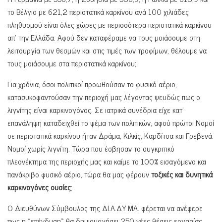
το Βέλγιο με 621,2 περιστατικά καρκίνου ανά 100 χιλιάδες
πληθυσμού είναι όλες χώρες με περισσότερα περιστατικά καρκίνου
απ’ την Ελλάδα. Αφού δεν καταφέραμε να τους μοιάσουμε στη
λειτουργία των θεσμών και στις τιμές των τροφίμων, θέλουμε να
τους μοιάσουμε στα περιστατικά καρκίνου;
Για χρόνια, όσοι πολιτικοί προωθούσαν το φυσικό αέριο,
κατασυκοφαντούσαν την περιοχή μας λέγοντας ψευδώς πως ο
λιγνίτης είναι καρκινογόνος. Σε ιατρικά συνέδρια είχε κατ’
επανάληψη καταδειχθεί το ψέμα των πολιτικών, αφού πρώτοι Νομοί
σε περιστατικά καρκίνου ήταν Δράμα, Κιλκίς, Καρδίτσα και Γρεβενά.
Νομοί χωρίς λιγνίτη. Τώρα που έσβησαν το συγκριτικό
πλεονέκτημα της περιοχής μας και καίμε το 100% εισαγόμενο και
πανάκριβο φυσικό αέριο, τώρα θα μας φέρουν
τοξικές και δυνητικά
καρκινογόνες ουσίες
;
Ο Διευθύνων Σύμβουλος της ΔΙ.Α.ΔΥ.ΜΑ. φέρεται να ανέφερε
πως η «επένδυση» θα δημιουργήσει 250 νέες θέσεις εργασίας.