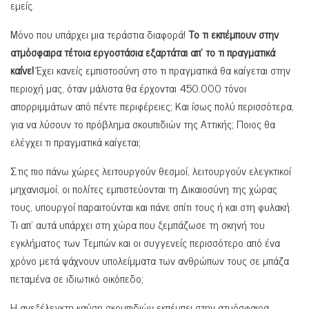
εμείς.
Μόνο που υπάρχει μια τεράστια διαφορά!
Το τι εκπέμπουν στην
ατμόσφαιρα τέτοια εργοστάσια εξαρτάται απ’ το τι πραγματικά
καίνε!
Έχει κανείς εμπιστοσύνη στο τι πραγματικά θα καίγεται στην
περιοχή μας, όταν μάλιστα θα έρχονται 450.000 τόνοι
απορριμμάτων από πέντε περιφέρειες; Και ίσως πολύ περισσότερα,
για να λύσουν το πρόβλημα σκουπιδιών της Αττικής; Ποιος θα
ελέγχει τι πραγματικά καίγεται;
Στις πιο πάνω χώρες λειτουργούν θεσμοί, λειτουργούν ελεγκτικοί
μηχανισμοί, οι πολίτες εμπιστεύονται τη Δικαιοσύνη της χώρας
τους, υπουργοί παραιτούνται και πάνε σπίτι τους ή και στη φυλακή.
Τι απ’ αυτά υπάρχει στη χώρα που ξεμπάζωσε τη σκηνή του
εγκλήματος των Τεμπών και οι συγγενείς περισσότερο από ένα
χρόνο μετά ψάχνουν υπολείμματα των ανθρώπων τους σε μπάζα
πεταμένα σε ιδιωτικό οικόπεδο;
Η ανεξέλεγκτη καύση σκουπιδιών εκπέμπει στην ατμόσφαιρα