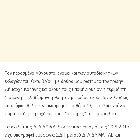
Τον περασμένο Αύγουστο, ενόψει και των αυτοδιοικητικών
εκλογών του Οκτωβρίου, με άρθρο μου ρωτούσα τον πρώην
Δήμαρχο Κοζάνης και όλους τους υποψήφιους αν η περιβόητη
«πράσινη» τηλεθέρμανση θα ήταν με καύση σκουπιδιών. Ουδείς
υποψήφιος θέλησε ν’ ακουμπήσει το θέμα. Ό,τι τραβάει χρόνια
τώρα αυτή η περιοχή, απ’ τους «σωτήρες» της τα τραβάει.
Τα σχέδια της ΔΙ.Α.ΔΥ.ΜΑ. δεν είναι καινούργια: στις 10.6.2015
είχε υπογραφεί συμφωνία ΣΔΙΤ μεταξύ ΔΙ.Α.ΔΥ.ΜΑ. ΑΕ και