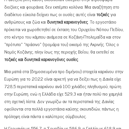
διοξίνες και φουράνια, δεν εκπέμπει κολόνια. Μια αναζήτηση στο
διαδίκτυο εύκολα δείχνει πως οι ουσίες αυτές είναι
τοξικές
για
ανθρώπους και ζώα και
δυνητικά καρκινογόνες
. Το εργοστάσιο
πρόκειται να χωροθετηθεί σε έκταση του Ορυχείου Νότιου Πεδίου,
στο κέντρο του κάμπου ανάμεσα σε Κοζάνη-Πτολεμαΐδα και στον
«πρότυπο» «πράσινο» (τρομάρα του) οικισμό της Ακρινής. Όλος ο
Νομός Κοζάνης, πλην ίσως της περιοχής Βοΐου, θα εκτεθεί σε
τοξικές και δυνητικά καρκινογόνες ουσίες
.
Μια ματιά στα (δημοσιευμένα προ διμήνου) στοιχεία καρκίνου στην
Ευρώπη για το 2022 είναι αρκετή για να δείξει πως η Δανία είχε
728,5 περιστατικά καρκίνου ανά 100 χιλιάδες πληθυσμού, πρώτη
στην Ευρώπη, ενώ η Ελλάδα είχε 529,3 και ήταν πολύ πιο χαμηλά
στη σχετική λίστα. Δεν γνωρίζω αν τα περιστατικά της Δανίας
οφείλονται στα πολλά εργοστάσια καύσης σκουπιδιών, πάντως η
πρόληψη είναι πάντα ο καλύτερος σύμβουλος.
Η Γερμανία με 556,7, η Σουηδία με 586,9, η Γαλλία με 618,9 και