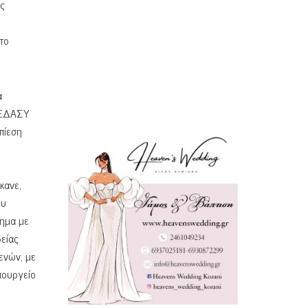
ς
το
α
 ΚΕΔΑΣΥ
πίεση
κανε,
ου
λημα με
δείας
ενών, με
πουργείο