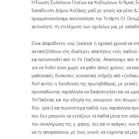
Η Ένωση Συλλόγων Γονέων και Κηδεμόνων Α/θμιας Εκ
Εκπαίδευση Δήμου Κοζάνης μαζί με γονείς και μέλη Δ
πραγματοποιήσαμε κινητοποίηση την Τετάρτη 01 Οκτωβ
αυτονόητο, τη στελέχωση των σχολείων μας με εκπαιδε
Είναι απαράδεκτο, ενώ ξεκίνησε η σχολική χρονιά να σ
ανταπεξέλθουν στις ιδιαίτερες απαιτήσεις ενός παιδιο
και πιστοποιηθεί από το Υπ. Παιδείας. Απαιτήσαμε από 
για να δοθεί λύση χωρίς να χαθεί άλλος χρόνος, να κα
μαθησιακές δυσκολίες ουσιαστική στήριξη από εξειδικ
Αντί αυτού, η διεύθυνση της πρωτοβάθμιας, με γενικές
προσπαθώντας παράλληλα να δικαιολογήσει και να ωραιο
Υπ.Παιδείας και την οδηγία της υπουργού, που θεωρεί 
δύο, τρία ή και περισσότερα παιδιά, ενώ παράλληλα πρ
που δεν μπορούν να εντάξουν τα παιδιά μέσα στο υπόλ
την ολοκλήρωση της γ’ φάσης, λες και οι ανάγκες των
να το αποφασίσουν, με τους γονείς να εύχονται να μην 