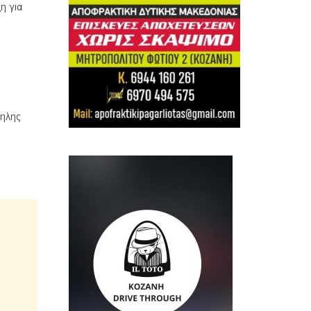
η για
ληλης