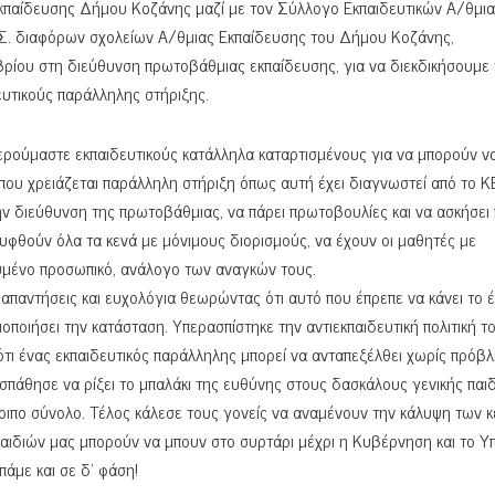
παίδευσης Δήμου Κοζάνης μαζί με τον Σύλλογο Εκπαιδευτικών Α/θμια
.Σ. διαφόρων σχολείων Α/θμιας Εκπαίδευσης του Δήμου Κοζάνης,
ρίου στη διεύθυνση πρωτοβάθμιας εκπαίδευσης, για να διεκδικήσουμε 
υτικούς παράλληλης στήριξης.
τερούμαστε εκπαιδευτικούς κατάλληλα καταρτισμένους για να μπορούν ν
ύ που χρειάζεται παράλληλη στήριξη όπως αυτή έχει διαγνωστεί από το
την διεύθυνση της πρωτοβάθμιας, να πάρει πρωτοβουλίες και να ασκήσει 
λυφθούν όλα τα κενά με μόνιμους διορισμούς, να έχουν οι μαθητές με
ευμένο προσωπικό, ανάλογο των αναγκών τους.
 απαντήσεις και ευχολόγια θεωρώντας ότι αυτό που έπρεπε να κάνει το έ
ποιήσει την κατάσταση. Υπερασπίστηκε την αντιεκπαιδευτική πολιτική τ
ότι ένας εκπαιδευτικός παράλληλης μπορεί να ανταπεξέλθει χωρίς πρόβ
οσπάθησε να ρίξει το μπαλάκι της ευθύνης στους δασκάλους γενικής παι
οιπο σύνολο. Τέλος κάλεσε τους γονείς να αναμένουν την κάλυψη των κ
 παιδιών μας μπορούν να μπουν στο συρτάρι μέχρι η Κυβέρνηση και το Υ
πάμε και σε δ’ φάση!