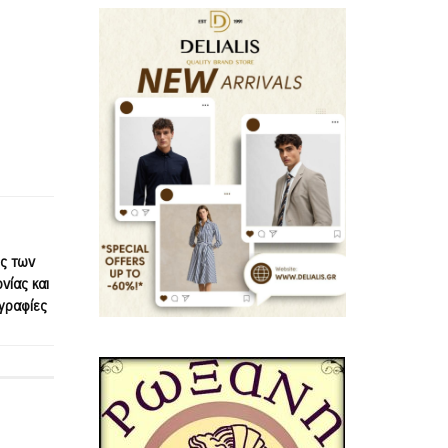
ης των
νίας και
γραφίες