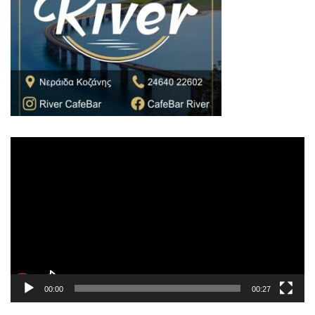
Πρόγραμμα
Αναπαραγωγής
Βίντεο
00:00
00:27