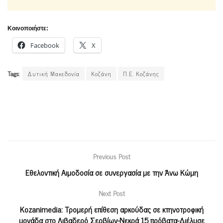
Κοινοποιήστε:
Facebook
X
Tags:
Δυτική Μακεδονία
Κοζάνη
Π.Ε. Κοζάνης
Previous Post
Εθελοντική Αιμοδοσία σε συνεργασία με την Άνω Κώμη
Next Post
Kozanimedia: Tρομερή επίθεση αρκούδας σε κτηνοτροφική
μονάδα στο Λιβαδερό Σερβίων-Νεκρά 15 πρόβατα-Διέλυσε