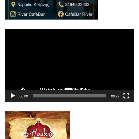
Πρόγραμμα
Αναπαραγωγής
Βίντεο
00:00
00:27