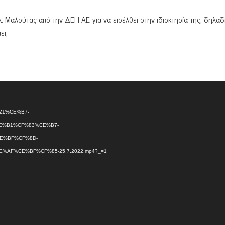
κ. Μαλούτας από την ΔΕΗ ΑΕ για να εισέλθει στην ιδιοκτησία της, δηλα
ει;
08/21%CE%B7-
%B1%CF%83%CE%B7-
E%BF%CF%8D-
F%CE%BF%CF%85-25.7.2022.mp4?_=1