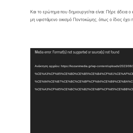
Και το ερώτημα που δημιουργείται είναι: Πήρε άδεια ο 
μη υφιστάμενο οικισμό Ποντοκώμης, όπως ο ίδιος έχει π
Πρόγραμμα
Media error: Format(s) not supported or source(s) not found
Αναπαραγωγής
Βίντεο
Ανάκτηση αρχείου: https://kozanimedia.gr/wp-content/uploads/2023/
%CE%A3%CF%85%CE%BD%CE%B5%CE%B4%CF%81%CE%AF%CE
%CE%94%CE%B7%CE%BC%CE%BF%CF%84%CE%B9%CE%BA%C
%CE%A3%CF%85%CE%BC%CE%B2%CE%BF%CF%85%CE%BB%CE%A