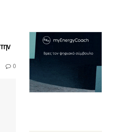
 την
0