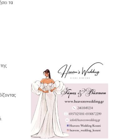
ήσει τα
 της
δίζοντας
ό.