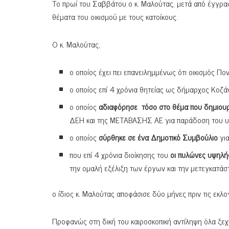
Το πρωί του Σαββάτου ο κ. Μαλούτας, μετά από έγγραφ
θέματα του οικισμού με τους κατοίκους.
Ο κ. Μαλούτας,
ο οποίος έχει πει επανειλημμένως ότι οικισμός Π
ο οποίος επί 4 χρόνια θητείας ως δήμαρχος Κοζ
ο οποίος
αδιαφόρησε τόσο στο θέμα που δημιου
ΔΕΗ και της ΜΕΤΑΒΑΣΗΣ ΑΕ για παράδοση του υ
ο οποίος
σύρθηκε σε ένα Δημοτικό Συμβούλιο
για
που επί 4 χρόνια διοίκησης του
οι πυλώνες υψηλή
την ομαλή εξέλιξη των έργων και την μετεγκατάσ
ο ίδιος κ. Μαλούτας αποφάσισε δύο μήνες πριν τις εκλ
Προφανώς στη δική του καιροσκοπική αντίληψη όλα ξεχνι