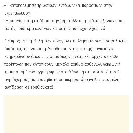
-Η καταπολέμηση τρωκτικών, εντόμων και παρασίτων, στην
εκμετάλλευση.
-Η απαγόρευση εισόδου στην εκμετάλλευση ατόμων ξένων προς
αυτήν, ιδιαίτερα κυνηγών και αυτών που έχουν χοιρινά.
Ως προς τη συμβολή των κυνηγών στη λήψη μέτρων προφύλαξης
διάδοσης της νόσου η Διεύθυνση Κτηνιατρικής συνιστά να
ενημερώνουν άμεσα τις αρμόδιες κτηνιατρικές αρχές σε κάθε
περίπτωση που εντοπίσουν, μεγάλο αριθμό ασθενών, νεκρών ή
τραυματισμένων αγριόχοιρων στο δάσος ή στο οδικό δίκτυο ή
αγριόχοιρους με ασυνήθιστη συμπεριφορά (υπνηλία, μειωμένη
αντίδραση σε ερεθίσματα).