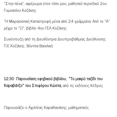
«Στην πένα», αφιέρωμα στον τόπο μου, μαθητικό περιοδικό 2ου
Γυμνασίου Κοζάνης
«Η Μικρασιατική Καταστροφή μέσα από 24 γράμματα. Από το «Α»
μέχρι το «Ω», βιβλίο 4ου ΓΕΛ Κοζάνης
Συνέντευξη από τη Διευθύντρια Δευτεροβάθμιας Διεύθυνσης
Π.Ε Κοζάνης Βόντσα Βασιλική
12:30 Παρουσίαση εφηβικού βιβλίου, «Το μακρύ ταξίδι του
Καραβάτζο» του Στοφόρου Κώστα,
από τις εκδόσεις Κέδρος
Παρουσιάζει ο Αχιλλέας Καραθανάσης, μαθηματικός