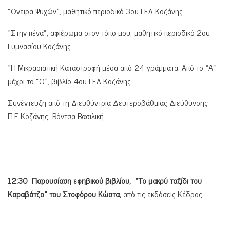
«Όνειρα Ψυχών», μαθητικό περιοδικό 3ου ΓΕΛ Κοζάνης
«Στην πένα», αφιέρωμα στον τόπο μου, μαθητικό περιοδικό 2ου
Γυμνασίου Κοζάνης
«Η Μικρασιατική Καταστροφή μέσα από 24 γράμματα. Από το «Α»
μέχρι το «Ω», βιβλίο 4ου ΓΕΛ Κοζάνης
Συνέντευξη από τη Διευθύντρια Δευτεροβάθμιας Διεύθυνσης
Π.Ε Κοζάνης Βόντσα Βασιλική
12:30 Παρουσίαση εφηβικού βιβλίου, «Το μακρύ ταξίδι του
Καραβάτζο» του Στοφόρου Κώστα,
από τις εκδόσεις Κέδρος