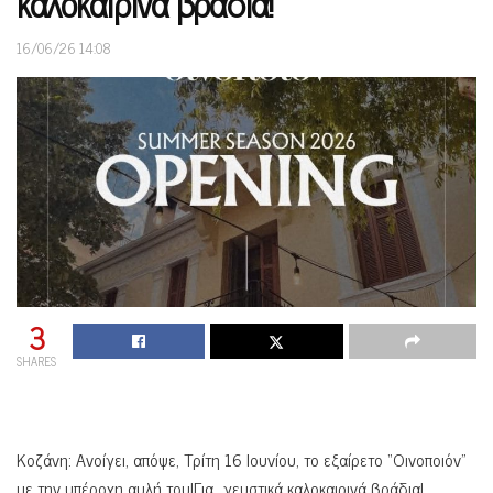
καλοκαιρινά βράδια!
16/06/26 14:08
3
SHARES
Κοζάνη: Ανοίγει, απόψε, Τρίτη 16 Ιουνίου, το εξαίρετο “Οινοποιόν”
με την υπέροχη αυλή του!Για…γευστικά καλοκαιρινά βράδια!