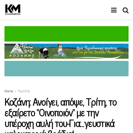
Home
Nightlife
Κοζάνη: Ανοίγει, απόψε, Τρίτη, το
εξαίρετο “Οινοποιόν” με την
υπέροχη αυλή του-Για…γευστικά