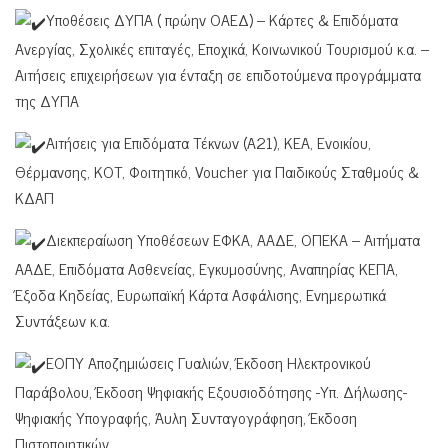
Υποθέσεις ΔΥΠΑ ( πρώην ΟΑΕΔ) – Κάρτες & Επιδόματα
Ανεργίας, Σχολικές επιταγές, Εποχικά, Κοινωνικού Τουρισμού κ.α. –
Αιτήσεις επιχειρήσεων για ένταξη σε επιδοτούμενα προγράμματα
της ΔΥΠΑ
Αιτήσεις για Επιδόματα Τέκνων (Α21), ΚΕΑ, Ενοικίου,
Θέρμανσης, ΚΟΤ, Φοιτητικό, Voucher για Παιδικούς Σταθμούς &
ΚΔΑΠ
Διεκπεραίωση Υποθέσεων ΕΦΚΑ, ΑΑΔΕ, ΟΠΕΚΑ – Αιτήματα
ΑΑΔΕ, Επιδόματα Ασθενείας, Εγκυμοσύνης, Αναπηρίας ΚΕΠΑ,
Έξοδα Κηδείας, Ευρωπαϊκή Κάρτα Ασφάλισης, Ενημερωτικά
Συντάξεων κ.α.
ΕΟΠΥ Αποζημιώσεις Γυαλιών, Έκδοση Ηλεκτρονικού
Παράβολου, Έκδοση Ψηφιακής Εξουσιοδότησης -Υπ. Δήλωσης-
Ψηφιακής Υπογραφής, Άυλη Συνταγογράφηση, Έκδοση
Πιστοποιητικών