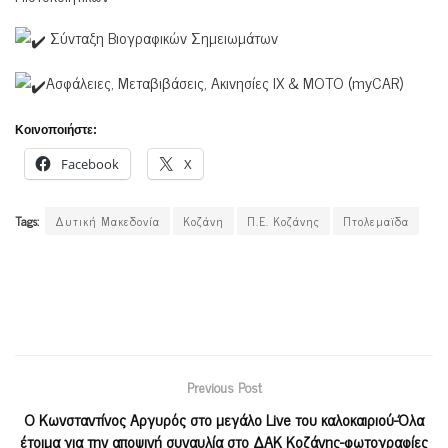
Σύνταξη Βιογραφικών Σημειωμάτων
Ασφάλειες, Μεταβιβάσεις, Ακινησίες ΙΧ & ΜΟΤΟ (myCAR)
Κοινοποιήστε:
Facebook
X
Tags:
Δυτική Μακεδονία
Κοζάνη
Π.Ε. Κοζάνης
Πτολεμαϊδα
Previous Post
Ο Κωνσταντίνος Αργυρός στο μεγάλο Live του καλοκαιριού-Όλα
έτοιμα για την αποψινή συναυλία στο ΔΑΚ Κοζάνης-φωτογραφίες