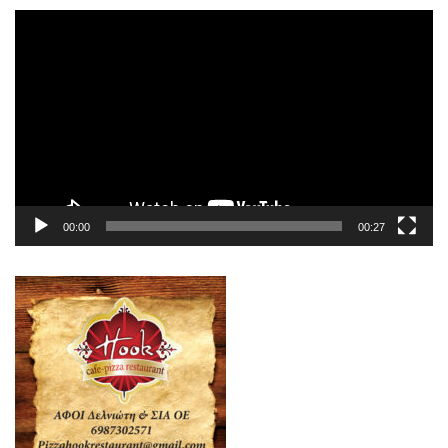
Πρόγραμμα
Αναπαραγωγής
Βίντεο
00:00
00:27