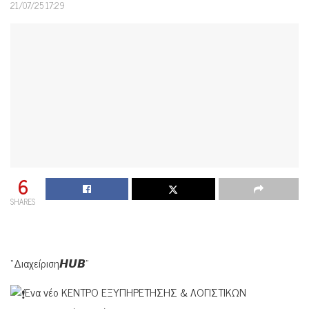
21/07/25 17:29
6
SHARES
“Διαχείριση𝙃𝙐𝘽”
Ένα νέο ΚΕΝΤΡΟ ΕΞΥΠΗΡΕΤΗΣΗΣ & ΛΟΓΙΣΤΙΚΩΝ