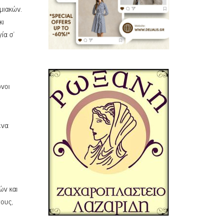
μιακών.
κι
ία σ’
ωνοι
ένα
ών και
ους,