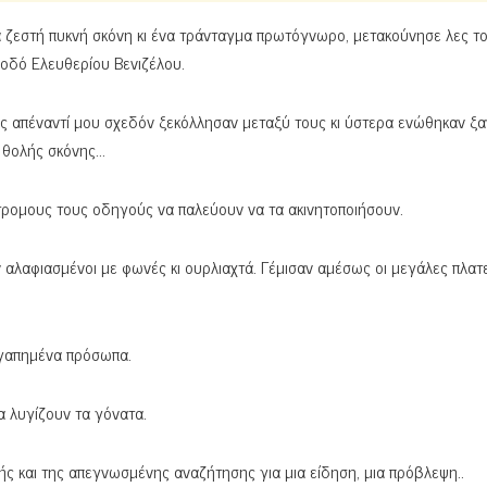
 ζεστή πυκνή σκόνη κι ένα τράνταγμα πρωτόγνωρο, μετακούνησε λες το
 οδό Ελευθερίου Βενιζέλου.
ες απέναντί μου σχεδόν ξεκόλλησαν μεταξύ τους κι ύστερα ενώθηκαν ξαν
, θολής σκόνης…
ντρομους τους οδηγούς να παλεύουν να τα ακινητοποιήσουν.
αλαφιασμένοι με φωνές κι ουρλιαχτά. Γέμισαν αμέσως οι μεγάλες πλατεί
 αγαπημένα πρόσωπα.
α λυγίζουν τα γόνατα.
ς και της απεγνωσμένης αναζήτησης για μια είδηση, μια πρόβλεψη..