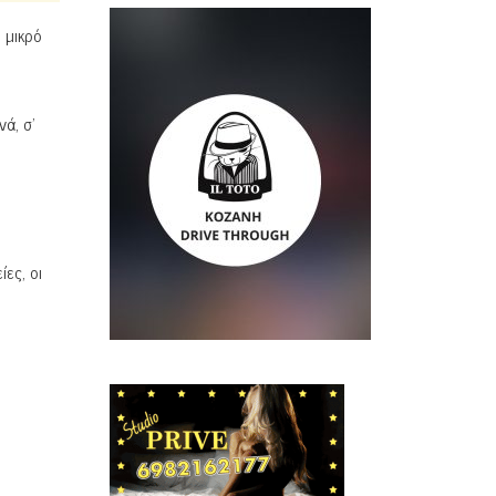
 μικρό
ά, σ’
ες, οι