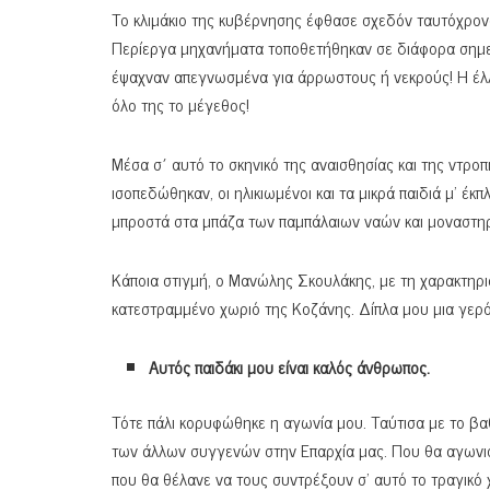
Το κλιμάκιο της κυβέρνησης έφθασε σχεδόν ταυτόχρο
Περίεργα μηχανήματα τοποθετήθηκαν σε διάφορα σημεί
έψαχναν απεγνωσμένα για άρρωστους ή νεκρούς! Η έλ
όλο της το μέγεθος!
Μέσα σ΄ αυτό το σκηνικό της αναισθησίας και της ντρο
ισοπεδώθηκαν, οι ηλικιωμένοι και τα μικρά παιδιά μ’ έκ
μπροστά στα μπάζα των παμπάλαιων ναών και μοναστη
Κάποια στιγμή, ο Μανώλης Σκουλάκης, με τη χαρακτηρισ
κατεστραμμένο χωριό της Κοζάνης. Δίπλα μου μια γερόν
Αυτός παιδάκι μου είναι καλός άνθρωπος.
Τότε πάλι κορυφώθηκε η αγωνία μου. Ταύτισα με το β
των άλλων συγγενών στην Επαρχία μας. Που θα αγωνιο
που θα θέλανε να τους συντρέξουν σ’ αυτό το τραγικό 