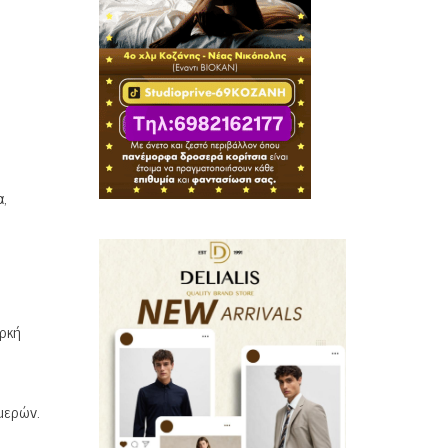
α,
αρκή
μερών.