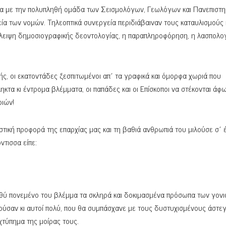
να με την πολυπληθή ομάδα των Σεισμολόγων, Γεωλόγων και Πανεπιστη
α των νομών. Τηλεοπτικά συνεργεία περιδιάβαιναν τους καταυλισμούς 
λειψη δημοσιογραφικής δεοντολογίας, η παραπληροφόρηση, η λασπολογ
πής, οι εκατοντάδες ξεσπιτωμένοι απ΄ τα γραφικά και όμορφα χωριά που
πληκτα κι έντρομα βλέμματα, οι παπάδες και οι Επίσκοποι να στέκονται άφ
ριών!
τική προφορά της επαρχίας μας και τη βαθιά ανθρωπιά του μιλούσε σ΄ 
τισσα είπε:
αθύ πονεμένο του βλέμμα τα σκληρά και δοκιμασμένα πρόσωπα των γονι
ύσαν κι αυτοί πολύ, που θα συμπάσχανε με τους δυστυχισμένους άστεγ
χτύπημα της μοίρας τους.