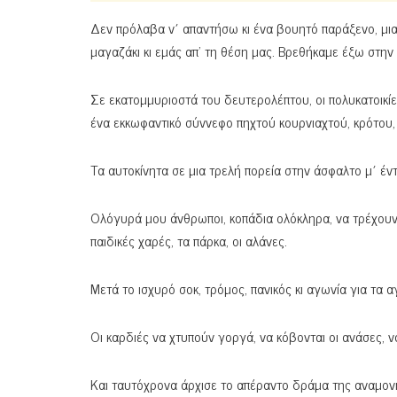
Δεν πρόλαβα ν΄ απαντήσω κι ένα βουητό παράξενο, μια
μαγαζάκι κι εμάς απ’ τη θέση μας. Βρεθήκαμε έξω στην
Σε εκατομμυριοστά του δευτερολέπτου, οι πολυκατοικί
ένα εκκωφαντικό σύννεφο πηχτού κουρνιαχτού, κρότου
Τα αυτοκίνητα σε μια τρελή πορεία στην άσφαλτο μ΄ έ
Ολόγυρά μου άνθρωποι, κοπάδια ολόκληρα, να τρέχουν 
παιδικές χαρές, τα πάρκα, οι αλάνες.
Μετά το ισχυρό σοκ, τρόμος, πανικός κι αγωνία για τα
Οι καρδιές να χτυπούν γοργά, να κόβονται οι ανάσες, ν
Και ταυτόχρονα άρχισε το απέραντο δράμα της αναμονή