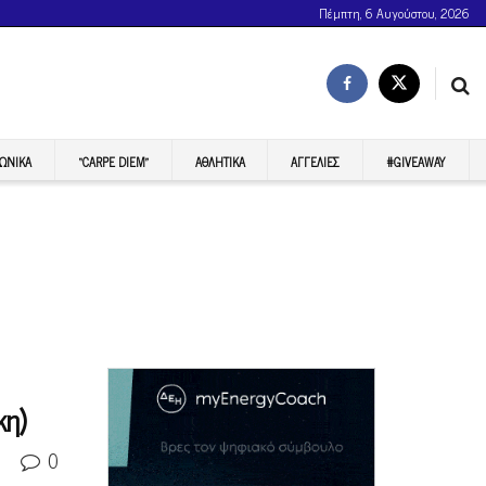
Πέμπτη, 6 Αυγούστου, 2026
ΩΝΙΚΆ
“CARPE DIEM”
ΑΘΛΗΤΙΚΆ
ΑΓΓΕΛΊΕΣ
#GIVEAWAY
κη)
0