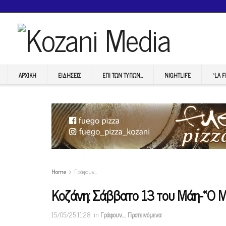
ΑΡΧΙΚΉ
ΕΙΔΉΣΕΙΣ
ΕΠI ΤΩΝ ΤΥΠΩΝ…
NIGHTLIFE
“LA 
Home
Γράφουν…
Κοζάνη: Σάββατο 13 του Μάη-«Ο Με
15/05/25 11:28
in
Γράφουν…
,
Προτεινόμενα