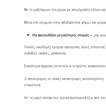
Με το ραδιόφωνο στα χέρια, με απερίγραπτη οδύνη κα
Μέσα στη σύγχυση στην αβεβαιότητα, φήμες και τρομακ
Θα ακολουθήσει μεγαλύτερος σεισμός –
μας κοκά
Πολλές οικοδομές έγειραν απειλητικά, άλλες στέκοντα
σοβάδες ,σκάλες, μπαλκόνια…
Ελικόπτερα άρχισαν να πετούν κι οι πρώτες ανακοινώσε
Ο απολογισμός σε υλικές καταστροφές ανυπολόγιστος. 
ετοιμότητα.
Απ’ το μικρό σπιτάκι που έμεινα προσωρινά έξω από τ