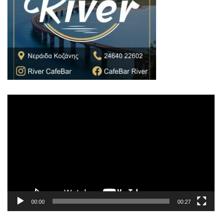
Πρόγραμμα
Αναπαραγωγής
Βίντεο
00:00
00:27