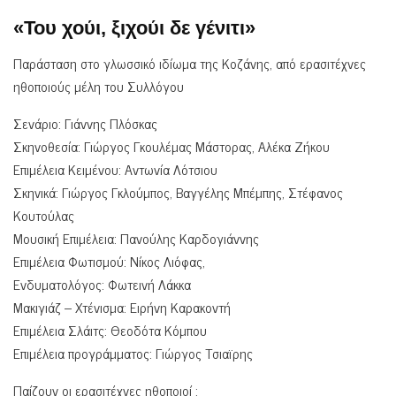
«Του χούι, ξιχούι δε γένιτι»
Παράσταση στο γλωσσικό ιδίωμα της Κοζάνης, από ερασιτέχνες
ηθοποιούς μέλη του Συλλόγου
Σενάριο: Γιάννης Πλόσκας
Σκηνοθεσία: Γιώργος Γκουλέμας Μάστορας, Αλέκα Ζήκου
Επιμέλεια Κειμένου: Αντωνία Λότσιου
Σκηνικά: Γιώργος Γκλούμπος, Βαγγέλης Μπέμπης, Στέφανος
Κουτούλας
Μουσική Επιμέλεια: Πανούλης Καρδογιάννης
Επιμέλεια Φωτισμού: Νίκος Λιόφας,
Ενδυματολόγος: Φωτεινή Λάκκα
Μακιγιάζ – Χτένισμα: Ειρήνη Καρακοντή
Επιμέλεια Σλάιτς: Θεοδότα Κόμπου
Επιμέλεια προγράμματος: Γιώργος Τσιαϊρης
Παίζουν οι ερασιτέχνες ηθοποιοί :