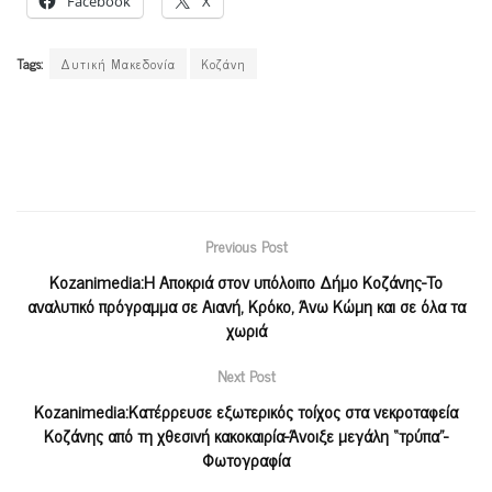
Facebook
X
Tags:
Δυτική Μακεδονία
Κοζάνη
Previous Post
Κοzanimedia:Η Αποκριά στον υπόλοιπο Δήμο Κοζάνης-To
αναλυτικό πρόγραμμα σε Αιανή, Κρόκο, Άνω Κώμη και σε όλα τα
χωριά
Next Post
Kozanimedia:Κατέρρευσε εξωτερικός τοίχος στα νεκροταφεία
Κοζάνης από τη χθεσινή κακοκαιρία-Άνοιξε μεγάλη “τρύπα”-
Φωτογραφία