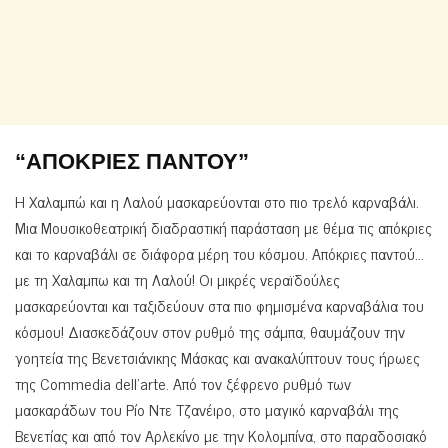
“ΑΠΟΚΡΙΕΣ ΠΑΝΤΟΥ”
Η Χαλαμπώ και η Λαλού μασκαρεύονται στο πιο τρελό καρναβάλι.
Μια Μουσικοθεατρική διαδραστική παράσταση με θέμα τις απόκριες
και το καρναβάλι σε διάφορα μέρη του κόσμου. Απόκριες παντού…
με τη Χαλαμπω και τη Λαλού! Οι μικρές νεραϊδούλες
μασκαρεύονται και ταξιδεύουν στα πιο φημισμένα καρναβάλια του
κόσμου! Διασκεδάζουν στον ρυθμό της σάμπα, θαυμάζουν την
γοητεία της Βενετσιάνικης Μάσκας και ανακαλύπτουν τους ήρωες
της Commedia dell’arte. Από τον ξέφρενο ρυθμό των
μασκαράδων του Ρίο Ντε Τζανέιρο, στο μαγικό καρναβάλι της
Βενετίας και από τον Αρλεκίνο με την Κολομπίνα, στο παραδοσιακό