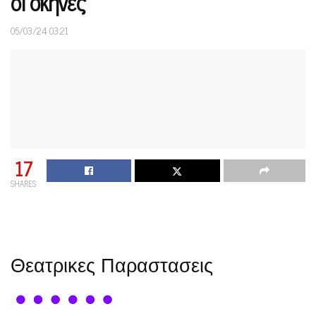
οι σκηνές
05/03/24 03:21
17
SHARES
Θεατρικες Παραστασεις