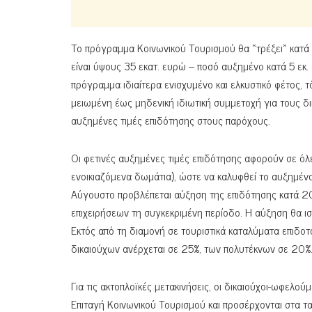
Το πρόγραμμα Κοινωνικού Τουρισμού θα «τρέξει» κατ
είναι ύψους 35 εκατ. ευρώ – ποσό αυξημένο κατά 5 εκ
πρόγραμμα ιδιαίτερα ενισχυμένο και ελκυστικό φέτος, τ
μειωμένη έως μηδενική ιδιωτική συμμετοχή για τους δι
αυξημένες τιμές επιδότησης στους παρόχους.
Οι φετινές αυξημένες τιμές επιδότησης αφορούν σε όλ
ενοικιαζόμενα δωμάτια), ώστε να καλυφθεί το αυξημένο
Αύγουστο προβλέπεται αύξηση της επιδότησης κατά 20
επιχειρήσεων τη συγκεκριμένη περίοδο. Η αύξηση θα ισ
Εκτός από τη διαμονή σε τουριστικά καταλύματα επιδοτο
δικαιούχων ανέρχεται σε 25%, των πολυτέκνων σε 20%. 
Για τις ακτοπλοϊκές μετακινήσεις, οι δικαιούχοι-ωφελο
Επιταγή Κοινωνικού Τουρισμού και προσέρχονται στα τα