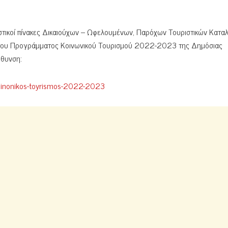
στικοί πίνακες Δικαιούχων – Ωφελουμένων, Παρόχων Τουριστικών Κατ
ων του Προγράμματος Κοινωνικού Τουρισμού 2022-2023 της Δημόσιας
ύθυνση:
koinonikos-toyrismos-2022-2023