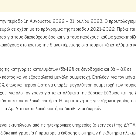
ά την περίοδο 1η Αυγούστου 2022 – 31 Ιουλίου 2023. Ο προϋπολογισμ
. ευρώ σε σχέση με το πρόγραμμα της περιόδου 2021-2022. Πρόκειται 
όσο για τους δικαιούχους όσο και για τους παρόχους, καθώς χαρακτηρίζ
καιούχους στο κόστος της διανυκτέρευσης στα τουριστικά καταλύματα κ
ες τις κατηγορίες καταλυμάτων (5%-12% σε ξενοδοχεία και 3% – 8% σε
 κόστος και να εξασφαλιστεί μεγάλη συμμετοχή. Επιπλέον, για τον μήνα
%, όπως και πέρυσι ώστε να υπάρξει μεγαλύτερη συμμετοχή των τουρι
χύει για όλο τον χρόνο για τα καταλύματα της Βόρειας Εύβοιας και της
ύνται και ακτοπλοϊκά εισιτήρια. Η συμμετοχή της γενικής κατηγορίας τω
Για ΑμεΑ τα ακτοπλοϊκά εισιτήρια διατίθενται δωρεάν.
ύμενοι εκτυπώνουν από τις ηλεκτρονικές υπηρεσίες (e-services) της ΔΥΠΑ
ξιδιωτικά γραφεία ή πρακτορεία έκδοσης εισιτηρίων ή εκδοτήρια ηλεκτ