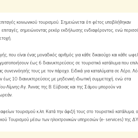
επιταγές κοινωνικού τουρισμού. Σημειώνεται ότι φέτος υποβλήθηκαν
. επιταγές, σημειώνοντας ρεκόρ εκδήλωσης ενδιαφέροντος, ενώ περισσ
ετοχή.
αγής, που είναι ένας μοναδικός αριθμός για κάθε δικαιούχο και κάθε ωφ
γματοποιήσουν έως 6 διανυκτερεύσεις σε τουριστικό κατάλυμα που επι
συνεννόησής τους με τον πάροχο. Ειδικά για καταλύματα σε Λέρο, Λέσ
 έως 10 διανυκτερεύσεις με μηδενική ιδιωτική συμμετοχή, ενώ στα
ου-Λίμνης-Αγ. Άννας της Β. Εύβοιας και της Σάμου μπορούν να
ωρεάν.
είων τουρισμού κ.λπ. Κατά την άφιξή τους στο τουριστικό κατάλυμα, ο
νικού Τουρισμού μέσω των ηλεκτρονικών υπηρεσιών (e- services) της Δ