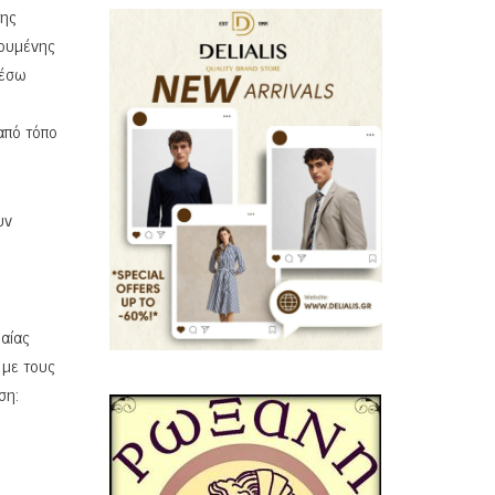
της
ρουμένης
Μέσω
από τόπο
υν
ιαίας
 με τους
ση: