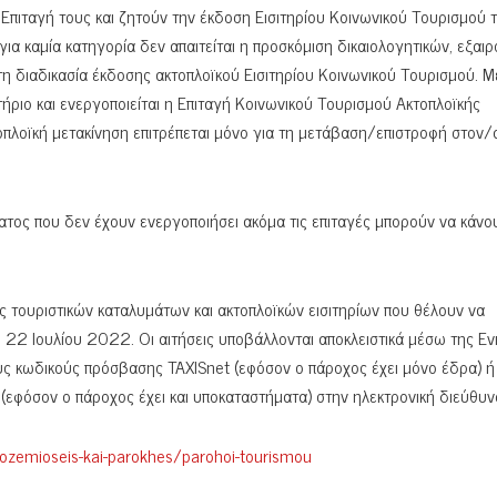
Επιταγή τους και ζητούν την έκδοση Εισιτηρίου Κοινωνικού Τουρισμού 
για καμία κατηγορία δεν απαιτείται η προσκόμιση δικαιολογητικών, εξαι
η διαδικασία έκδοσης ακτοπλοϊκού Εισιτηρίου Κοινωνικού Τουρισμού. 
ιτήριο και ενεργοποιείται η Επιταγή Κοινωνικού Τουρισμού Ακτοπλοϊκής
τοπλοϊκή μετακίνηση επιτρέπεται μόνο για τη μετάβαση/επιστροφή στον/
ματος που δεν έχουν ενεργοποιήσει ακόμα τις επιταγές μπορούν να κάνο
ς τουριστικών καταλυμάτων και ακτοπλοϊκών εισιτηρίων που θέλουν να
22 Ιουλίου 2022. Οι αιτήσεις υποβάλλονται αποκλειστικά μέσω της Εν
υς κωδικούς πρόσβασης TAXISnet (εφόσον ο πάροχος έχει μόνο έδρα) ή
εφόσον ο πάροχος έχει και υποκαταστήματα) στην ηλεκτρονική διεύθυν
apozemioseis-kai-parokhes/parohoi-tourismou