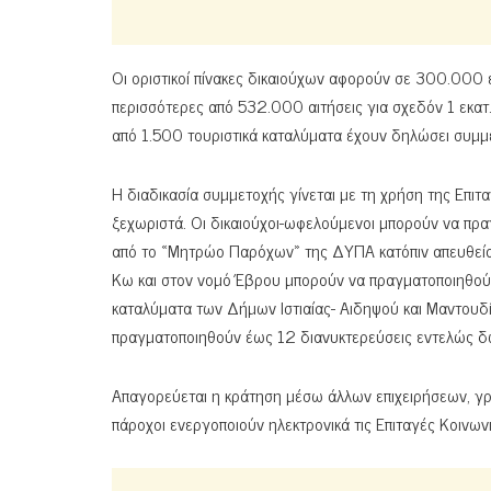
Οι οριστικοί πίνακες δικαιούχων αφορούν σε 300.000 
περισσότερες από 532.000 αιτήσεις για σχεδόν 1 εκατ
από 1.500 τουριστικά καταλύματα έχουν δηλώσει συμμ
Η διαδικασία συμμετοχής γίνεται με τη χρήση της Επιτ
ξεχωριστά. Οι δικαιούχοι-ωφελούμενοι μπορούν να πρα
από το «Μητρώο Παρόχων» της ΔΥΠΑ κατόπιν απευθείας 
Κω και στον νομό Έβρου μπορούν να πραγματοποιηθούν
καταλύματα των Δήμων Ιστιαίας- Αιδηψού και Μαντουδί
πραγματοποιηθούν έως 12 διανυκτερεύσεις εντελώς δ
Απαγορεύεται η κράτηση μέσω άλλων επιχειρήσεων, γραφ
πάροχοι ενεργοποιούν ηλεκτρονικά τις Επιταγές Κοινω