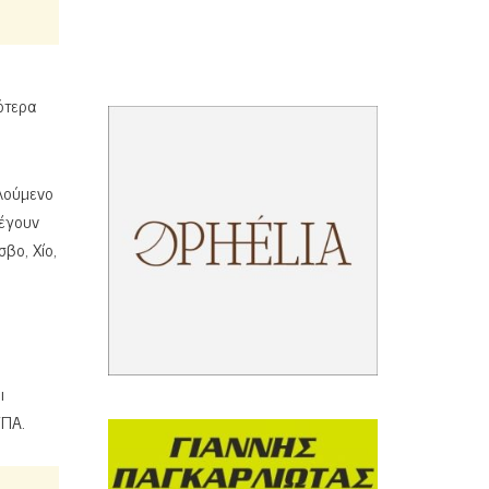
ότερα
ελούμενο
λέγουν
βο, Χίο,
ι
ΥΠΑ.