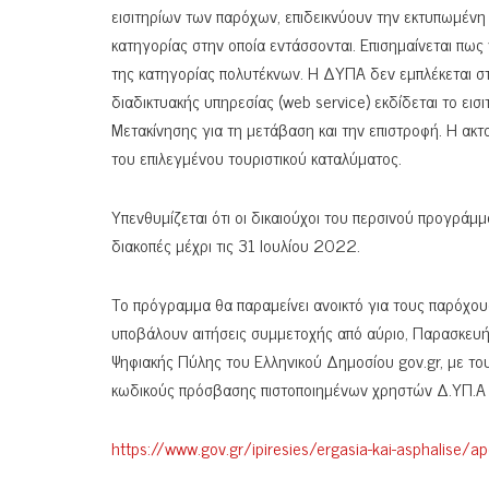
εισιτηρίων των παρόχων, επιδεικνύουν την εκτυπωμένη 
κατηγορίας στην οποία εντάσσονται. Επισημαίνεται πως 
της κατηγορίας πολυτέκνων. Η ΔΥΠΑ δεν εμπλέκεται στ
διαδικτυακής υπηρεσίας (web service) εκδίδεται το εισ
Μετακίνησης για τη μετάβαση και την επιστροφή. Η ακ
του επιλεγμένου τουριστικού καταλύματος.
Υπενθυμίζεται ότι οι δικαιούχοι του περσινού προγράμ
διακοπές μέχρι τις 31 Ιουλίου 2022.
Το πρόγραμμα θα παραμείνει ανοικτό για τους παρόχου
υποβάλουν αιτήσεις συμμετοχής από αύριο, Παρασκευή 
Ψηφιακής Πύλης του Ελληνικού Δημοσίου gov.gr, με το
κωδικούς πρόσβασης πιστοποιημένων χρηστών Δ.ΥΠ.Α (
https://www.gov.gr/ipiresies/ergasia-kai-asphalise/