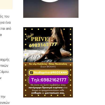
ός του
για ένα
εται από
αι
 αιχμής
στικών
 Σάμου.
ν
 την
ρονικών