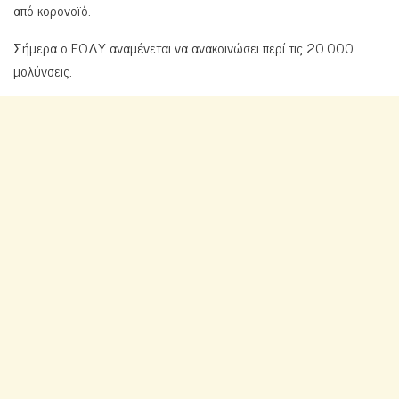
από κορονοϊό.
Σήμερα ο ΕΟΔΥ αναμένεται να ανακοινώσει περί τις 20.000
μολύνσεις.