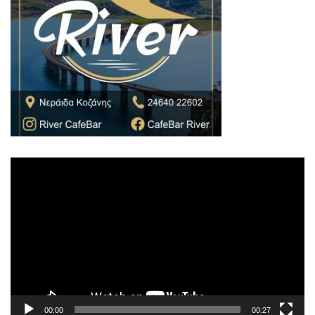
Πρόγραμμα
Αναπαραγωγής
Βίντεο
00:00
00:27