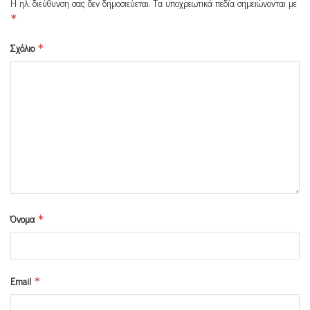
Η ηλ. διεύθυνση σας δεν δημοσιεύεται.
Τα υποχρεωτικά πεδία σημειώνονται με
*
Σχόλιο
*
Όνομα
*
Email
*