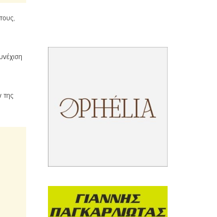
τους,
υνέχιση
.
ν της