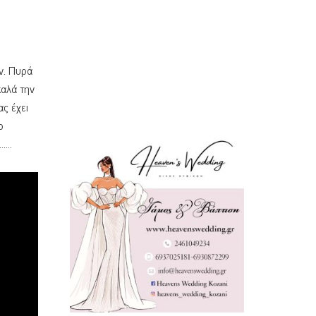
ύν. Πυρά
καλά την
ας έχει
ο
…….