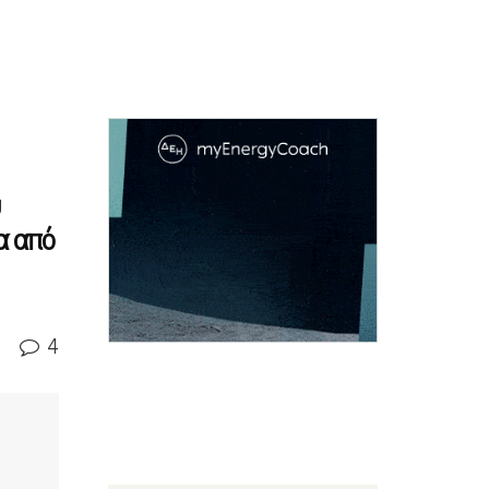
ρα από
4