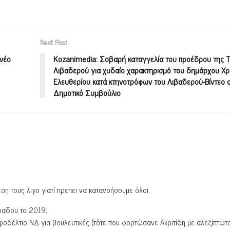
Next Post
 νέο
Kozanimedia: Σοβαρή καταγγελία του προέδρου της Τ
Λιβαδερού για χυδαίο χαρακτηρισμό του δημάρχου Χ
Ελευθερίου κατά κτηνοτρόφων του Λιβαδερού-Βίντεο 
Δημοτικό Συμβούλιο
ση τους λιγο γιατί πρεπει να κατανοήσουμε όλοι
ιαδου το 2019;
ηφοδέλτιο ΝΔ για βουλευτικές (τότε που φορτώσανε Ακριτίδη με αλεξίπτωτο