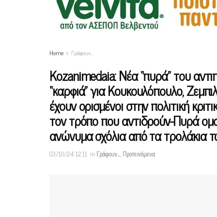
Home
Γράφουν…
Κοzanimedaia: Νέα “πυρά” του αντι
“καρφιά” για Κουκουλόπουλο, Ζεμπι
έχουν ορισμένοι στην πολιτική κριτι
τον τρόπο που αντιδρούν-Πυρά ομ
ανώνυμα σχόλια από τα τρολάκια 
03/10/24 12:11
in
Γράφουν…
,
Προτεινόμενα