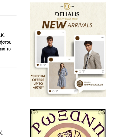
.Κ.
ρήστου
από το
);