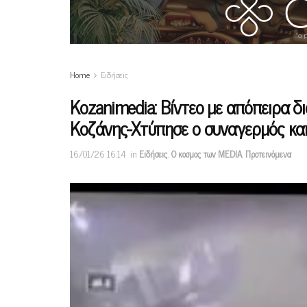
Home
Ειδήσεις
Κοzanimedia: Βίντεο με απόπειρα δ
Κοζάνης-Χτύπησε ο συναγερμός και
16/01/26 16:14
in
Ειδήσεις
,
Ο κοσμος των MEDIA
,
Προτεινόμενα