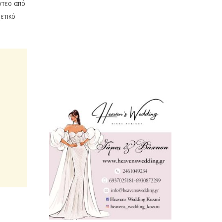
ντεο από
ετικό