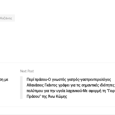
 Κοζάνης
Next Post
ση με
Περί πράσου-Ο γνωστός γιατρός-γαστρεντερολόγος
Αθανάσιος Γκάντος γράφει για τις σημαντικές ιδιότητες
πολύτιμου για την υγεία λαχανικού-Με αφορμή τη “Γιορ
Πράσου” της Άνω Κώμης