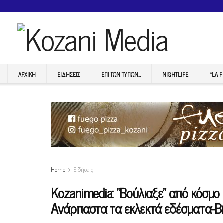
ΑΡΧΙΚΉ
ΕΙΔΉΣΕΙΣ
ΕΠI ΤΩΝ ΤΥΠΩΝ…
NIGHTLIFE
“LA 
Home
Ειδήσεις
Κοzanimedia: “Βούλιαξε” από κόσμο
Ανάρπαστα τα εκλεκτά εδέσματα-Βί