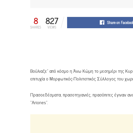
8
827
Share on Faceboo
SHARES
VIEWS
Βούλιαξε” από κόσμο η Άνω Κώμη το μεσημέρι της Κυρι
επιτυχία ο Μορφωτικός-Πολιτιστικός Σύλλογος του χωρι
Πρασοεδέσματα, πρασοτηγανιές, πρασόπιτες έγιναν αν
“Αriones”.