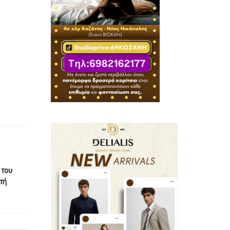
 του
τή