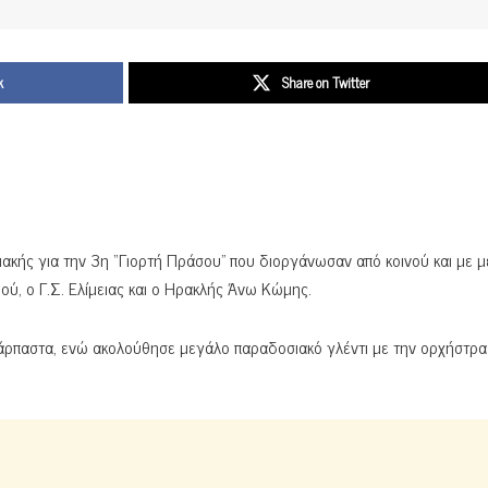
k
Share on Twitter
ακής για την 3η “Γιορτή Πράσου” που διοργάνωσαν από κοινού και με 
ού, ο Γ.Σ. Ελίμειας και ο Ηρακλής Άνω Κώμης.
άρπαστα, ενώ ακολούθησε μεγάλο παραδοσιακό γλέντι με την ορχήστρα