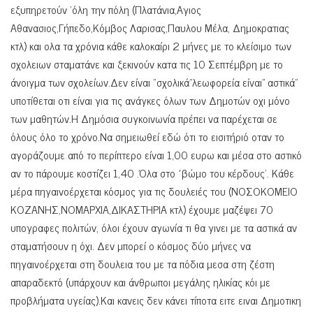
εξυπηρετούν ‘όλη την πόλη (Πλατάνια,Αγιος
Αθανασιος,Γήπεδο,Κόμβος Λαρισας,Παυλου Μέλα, Δημοκρατιας
κτλ) και ολα τα χρόνια κάθε καλοκαίρι 2 μήνες με το κλείσιμο των
σχολειων σταματάνε και ξεκινούν κατα τις 10 Σεπτέμβρη με το
άνοιγμα των σχολείων.Δεν είναι “σχολικά”λεωφορεία είναι” αστικά”
υποτίθεται οτι είναι για τις ανάγκες όλων των Δημοτών οχι μόνο
των μαθητών.Η Δημόσια συγκοινωνία πρέπει να παρέχεται σε
όλους όλο το χρόνο.Να σημειωθεί εδώ ότι το εισιτήριό οταν το
αγοράζουμε από το περίπτερο είναι 1,00 ευρω και μέσα στο αστικό
αν το πάρουμε κοστίζει 1,40 .Όλα στο ΄βώμο του κέρδους’. Κάθε
μέρα πηγαινοέρχεται κόσμος για τις δουλειές του (ΝΟΣΟΚΟΜΕΙΟ
ΚΟΖΑΝΗΣ,ΝΟΜΑΡΧΙΑ,ΔΙΚΑΣΤΗΡΙΑ κτλ) έχουμε μαζέψει 70
υπογραφες πολιτών, όλοι έχουν αγωνία τι θα γινει με τα αστικά αν
σταματήσουν η όχι. Δεν μπορεί ο κόσμος δύο μήνες να
πηγαινοέρχεται στη δουλεια του με τα πόδια μεσα στη ζέστη
απαραδεκτό (υπάρχουν και άνθρωποι μεγάλης ηλικίας κόι με
προβλήματα υγείας).Και κανεις δεν κάνει τίποτα ειτε ειναι Δημοτικη