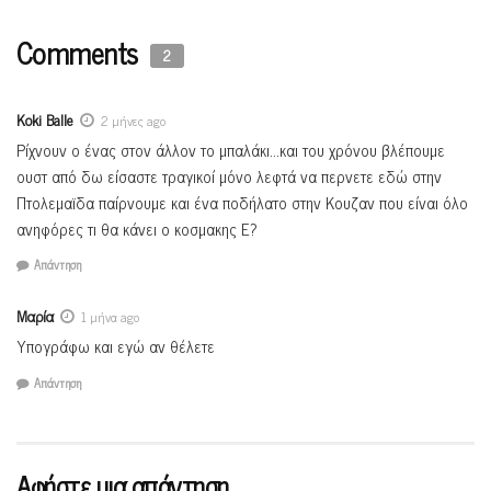
Comments
2
Koki Balle
2 μήνες ago
Ρίχνουν ο ένας στον άλλον το μπαλάκι…και του χρόνου βλέπουμε
ουστ από δω είσαστε τραγικοί μόνο λεφτά να περνετε εδώ στην
Πτολεμαϊδα παίρνουμε και ένα ποδήλατο στην Κουζαν που είναι όλο
ανηφόρες τι θα κάνει ο κοσμακης Ε?
Απάντηση
Μαρία
1 μήνα ago
Υπογράφω και εγώ αν θέλετε
Απάντηση
Αφήστε μια απάντηση